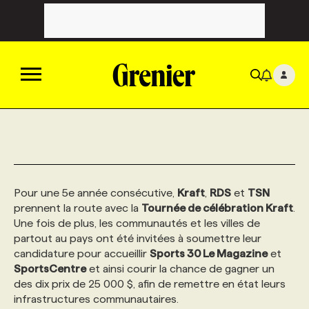
ACTUALITÉS
CATÉGORIES
MAGAZINE
Pour une 5e année consécutive,
Kraft
,
RDS
et
TSN
prennent la route avec la
Tournée de célébration Kraft
.
TOUTES LES CATÉGORIES
CHRONIQUES
FORFAITS ABONNEMENT
INFOLETTRES
Une fois de plus, les communautés et les villes de
partout au pays ont été invitées à soumettre leur
candidature pour accueillir
Sports 30 Le Magazine
et
TOUTES LES CHRONIQUES
CAMPAGNES ET CRÉATIVITÉ
VOIR TOUTES LES PARUTIONS
INFOLETTRE EN BREF
EMPLOIS
SportsCentre
et ainsi courir la chance de gagner un
des dix prix de 25 000 $, afin de remettre en état leurs
NOUVEAU!
infrastructures communautaires.
RESSOURCES HUMAINES
NOMINATIONS
ANNONCEZ AVEC NOUS
BULLETIN FORMATION
EMPLOYEUR
CONFÉRENCES