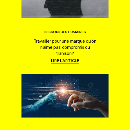
RESSOURCES HUMAINES
Travailler pour une marque qu’on
n’aime pas: compromis ou
trahison?
LIRE L'ARTICLE