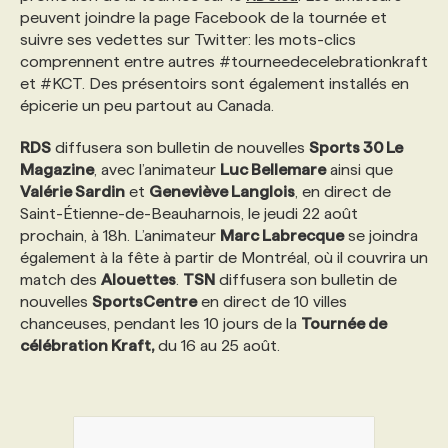
peuvent joindre la page Facebook de la tournée et
suivre ses vedettes sur Twitter: les mots-clics
PROGRAMMES DE SUBVENTIONS
comprennent entre autres #tourneedecelebrationkraft
et #KCT. Des présentoirs sont également installés en
épicerie un peu partout au Canada.
FAQ
RDS
diffusera son bulletin de nouvelles
Sports 30 Le
Magazine
, avec l’animateur
Luc Bellemare
ainsi que
ANNONCEZ AVEC NOUS
Valérie Sardin
et
Geneviève Langlois
, en direct de
Saint-Étienne-de-Beauharnois, le jeudi 22 août
prochain, à 18h. L’animateur
Marc Labrecque
se joindra
également à la fête à partir de Montréal, où il couvrira un
match des
Alouettes
.
TSN
diffusera son bulletin de
nouvelles
SportsCentre
en direct de 10 villes
chanceuses, pendant les 10 jours de la
Tournée de
célébration Kraft,
du 16 au 25 août.