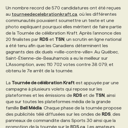
Un nombre record de 570 candidatures ont été reçues
au
tourneedecelebrationkraft.ca
, où les différentes
MARKETING ET COMMUNICATION
NOUVEAUX MANDATS
AFFICHEZ UN POSTE / TARIFS
CANDIDAT
BULLETIN RECRUTEMENT
NOS CONFÉRENCES
FORMATIONS
communautés pouvaient soumettre un texte et une
photo expliquant pourquoi elles méritent de faire partie
de la Tournée de célébration Kraft. Après l’annonce des
WEB & MÉDIAS SOCIAUX
VOIR LES OFFRES
AFFAIRES DE L'INDUSTRIE
CONSULTER LA CVTHÈQUE
INFOLETTRE PUBLICITÉ
FAQ
NOS FORMATIONS EN LIGNE
CHASSE DE TÊTE
20 finalistes par
RDS
et
TSN
, un scrutin en ligne national
a été tenu afin que les Canadiens déterminent les
MARKETING DURABLE
PROFIL CANDIDAT
INITIATIVES NUMÉRIQUES
PROFIL ENTREPRISE
ANNONCEZ AVEC NOUS
ANNONCEZ AVEC NOUS
NOS PARCOURS DE FORMATIONS
SERVICE DE CHASSE DE TÊTE
gagnants des dix duels «ville-contre-ville». Au Québec,
Saint-Étienne-de-Beauharnois a eu le meilleur sur
L’Assomption, avec 110 702 votes contre 38 079, et
GEO/SEO
PRIX ET DISTINCTIONS
FAQ
FORMATIONS PERSONNALISÉES
NOS TARIFS
obtenu le 7e arrêt de la tournée.
La
Tournée de célébration Kraft
est appuyée par une
ÉVÉNEMENTIEL
TENDANCES
ANNONCEZ AVEC NOUS
NOS FORMATEUR‧RICES
NOS EXPERTISES
campagne à plusieurs volets qui repose sur les
plateformes et les émissions de
RDS
et de
TSN
, ainsi
que sur toutes les plateformes média de la grande
NOS AUTEUR‧RICES
POURQUOI CHOISIR NOS FORMATIONS
FAQ
famille
Bell Média
. Chaque phase de la tournée propose
des publicités télé diffusées sur les ondes de
RDS
, des
panneaux de commandite dans Sports 30 ainsi que la
NOS TARIFS
ANNONCEZ AVEC NOUS
promotion de la tournée sur le
RDS.ca
. Les amateurs