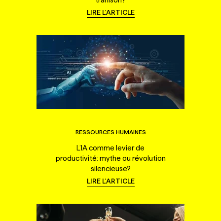
LIRE L'ARTICLE
RESSOURCES HUMAINES
L’IA comme levier de
productivité: mythe ou révolution
silencieuse?
LIRE L'ARTICLE