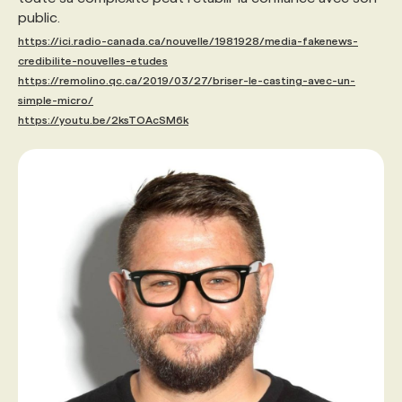
public.
https://ici.radio-canada.ca/nouvelle/1981928/media-fakenews-
credibilite-nouvelles-etudes
https://remolino.qc.ca/2019/03/27/briser-le-casting-avec-un-
simple-micro/
https://youtu.be/2ksTOAcSM6k