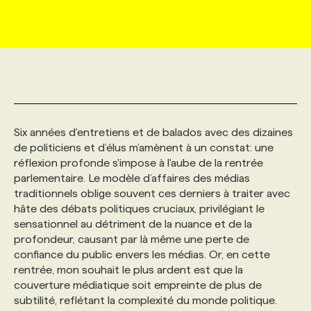
MARKETING ET COMMUNICATION
NOUVEAUX MANDATS
AFFICHEZ UN POSTE / TARIFS
CANDIDAT
BULLETIN RECRUTEMENT
NOS CONFÉRENCES
FORMATIONS
WEB & MÉDIAS SOCIAUX
VOIR LES OFFRES
AFFAIRES DE L'INDUSTRIE
CONSULTER LA CVTHÈQUE
INFOLETTRE PUBLICITÉ
FAQ
NOS FORMATIONS EN LIGNE
CHASSE DE TÊTE
MARKETING DURABLE
PROFIL CANDIDAT
INITIATIVES NUMÉRIQUES
PROFIL ENTREPRISE
ANNONCEZ AVEC NOUS
ANNONCEZ AVEC NOUS
NOS PARCOURS DE FORMATIONS
SERVICE DE CHASSE DE TÊTE
Six années d'entretiens et de balados avec des dizaines
de politiciens et d’élus m’amènent à un constat: une
réflexion profonde s'impose à l'aube de la rentrée
GEO/SEO
PRIX ET DISTINCTIONS
FAQ
FORMATIONS PERSONNALISÉES
NOS TARIFS
parlementaire. Le modèle d’affaires des médias
traditionnels oblige souvent ces derniers à traiter avec
hâte des débats politiques cruciaux, privilégiant le
ÉVÉNEMENTIEL
TENDANCES
ANNONCEZ AVEC NOUS
NOS FORMATEUR‧RICES
NOS EXPERTISES
sensationnel au détriment de la nuance et de la
profondeur, causant par là même une perte de
confiance du public envers les médias. Or, en cette
NOS AUTEUR‧RICES
POURQUOI CHOISIR NOS FORMATIONS
FAQ
rentrée, mon souhait le plus ardent est que la
couverture médiatique soit empreinte de plus de
subtilité, reflétant la complexité du monde politique.
NOS TARIFS
ANNONCEZ AVEC NOUS