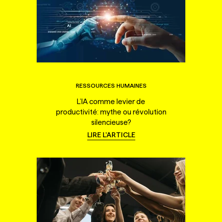
RESSOURCES HUMAINES
L’IA comme levier de
productivité: mythe ou révolution
silencieuse?
LIRE L'ARTICLE