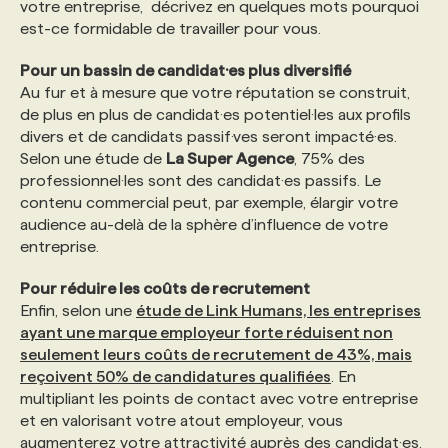
votre entreprise, décrivez en quelques mots pourquoi
est-ce formidable de travailler pour vous.
Pour un bassin de candidat·es plus diversifié
Au fur et à mesure que votre réputation se construit,
de plus en plus de candidat·es potentiel·les aux profils
divers et de candidats passif·ves seront impacté·es.
Selon une étude de
La Super Agence
, 75% des
professionnel·les sont des candidat·es passifs. Le
contenu commercial peut, par exemple, élargir votre
audience au-delà de la sphère d’influence de votre
entreprise.
Pour réduire les coûts de recrutement
Enfin, selon une
étude de Link Humans, les entreprises
ayant une marque employeur forte réduisent non
seulement leurs coûts de recrutement de 43%, mais
reçoivent 50% de candidatures qualifiées
. En
multipliant les points de contact avec votre entreprise
et en valorisant votre atout employeur, vous
augmenterez votre attractivité auprès des candidat·es.