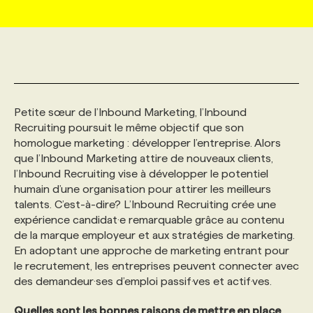
MARKETING ET COMMUNICATION
NOUVEAUX MANDATS
AFFICHEZ UN POSTE / TARIFS
CANDIDAT
BULLETIN RECRUTEMENT
NOS CONFÉRENCES
FORMATIONS
WEB & MÉDIAS SOCIAUX
VOIR LES OFFRES
AFFAIRES DE L'INDUSTRIE
CONSULTER LA CVTHÈQUE
INFOLETTRE PUBLICITÉ
FAQ
NOS FORMATIONS EN LIGNE
CHASSE DE TÊTE
Petite sœur de l’Inbound Marketing, l’Inbound
MARKETING DURABLE
PROFIL CANDIDAT
INITIATIVES NUMÉRIQUES
PROFIL ENTREPRISE
ANNONCEZ AVEC NOUS
ANNONCEZ AVEC NOUS
NOS PARCOURS DE FORMATIONS
SERVICE DE CHASSE DE TÊTE
Recruiting poursuit le même objectif que son
homologue marketing : développer l’entreprise. Alors
que l’Inbound Marketing attire de nouveaux clients,
GEO/SEO
PRIX ET DISTINCTIONS
FAQ
FORMATIONS PERSONNALISÉES
NOS TARIFS
l’Inbound Recruiting vise à développer le potentiel
humain d’une organisation pour attirer les meilleurs
talents. C’est-à-dire? L’Inbound Recruiting crée une
ÉVÉNEMENTIEL
TENDANCES
ANNONCEZ AVEC NOUS
NOS FORMATEUR‧RICES
NOS EXPERTISES
expérience candidat·e remarquable grâce au contenu
de la marque employeur et aux stratégies de marketing.
En adoptant une approche de marketing entrant pour
NOS AUTEUR‧RICES
POURQUOI CHOISIR NOS FORMATIONS
FAQ
le recrutement, les entreprises peuvent connecter avec
des demandeur·ses d’emploi passif·ves et actif·ves.
NOS TARIFS
ANNONCEZ AVEC NOUS
Quelles sont les bonnes raisons de mettre en place