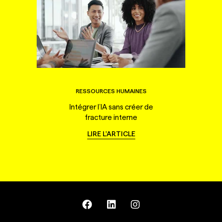
RESSOURCES HUMAINES
Intégrer l’IA sans créer de
fracture interne
LIRE L'ARTICLE