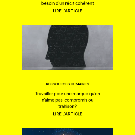
besoin d'un récit cohérent
LIRE L'ARTICLE
RESSOURCES HUMAINES
Travailler pour une marque qu’on
n’aime pas: compromis ou
trahison?
LIRE L'ARTICLE