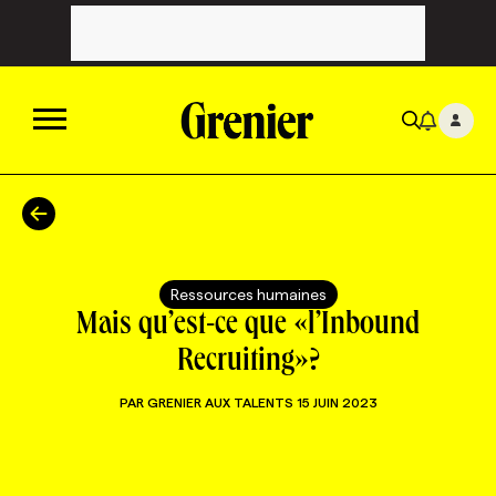
ACTUALITÉS
CATÉGORIES
MAGAZINE
Ressources humaines
Mais qu’est-ce que «l’Inbound
TOUTES LES CATÉGORIES
CHRONIQUES
FORFAITS ABONNEMENT
INFOLETTRES
Recruiting»?
PAR
GRENIER AUX TALENTS
15 JUIN 2023
TOUTES LES CHRONIQUES
CAMPAGNES ET CRÉATIVITÉ
VOIR TOUTES LES PARUTIONS
INFOLETTRE EN BREF
EMPLOIS
NOUVEAU!
RESSOURCES HUMAINES
NOMINATIONS
ANNONCEZ AVEC NOUS
BULLETIN FORMATION
EMPLOYEUR
CONFÉRENCES