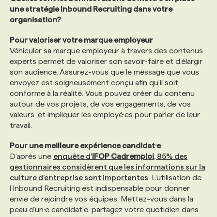
une stratégie Inbound Recruiting dans votre
organisation?
PROGRAMMES DE SUBVENTIONS
Pour valoriser votre marque employeur
Véhiculer sa marque employeur à travers des contenus
FAQ
experts permet de valoriser son savoir-faire et d’élargir
son audience. Assurez-vous que le message que vous
envoyez est soigneusement conçu afin qu’il soit
ANNONCEZ AVEC NOUS
conforme à la réalité. Vous pouvez créer du contenu
autour de vos projets, de vos engagements, de vos
valeurs, et impliquer les employé·es pour parler de leur
travail.
Pour une meilleure expérience candidat·e
D’après une
enquête d’
IFOP Cadremploi
, 85% des
gestionnaires considèrent que les informations sur la
culture d’entreprise sont importantes
. L’utilisation de
l’Inbound Recruiting est indispensable pour donner
envie de rejoindre vos équipes. Mettez-vous dans la
peau d’un·e candidat·e, partagez votre quotidien dans