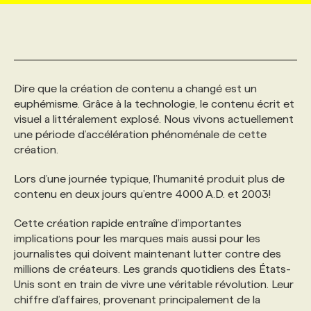
MARKETING ET COMMUNICATION
NOUVEAUX MANDATS
AFFICHEZ UN POSTE / TARIFS
CANDIDAT
BULLETIN RECRUTEMENT
NOS CONFÉRENCES
FORMATIONS
WEB & MÉDIAS SOCIAUX
VOIR LES OFFRES
AFFAIRES DE L'INDUSTRIE
CONSULTER LA CVTHÈQUE
INFOLETTRE PUBLICITÉ
FAQ
NOS FORMATIONS EN LIGNE
CHASSE DE TÊTE
Dire que la création de contenu a changé est un
euphémisme. Grâce à la technologie, le contenu écrit et
visuel a littéralement explosé. Nous vivons actuellement
MARKETING DURABLE
PROFIL CANDIDAT
INITIATIVES NUMÉRIQUES
PROFIL ENTREPRISE
ANNONCEZ AVEC NOUS
ANNONCEZ AVEC NOUS
NOS PARCOURS DE FORMATIONS
SERVICE DE CHASSE DE TÊTE
une période d’accélération phénoménale de cette
création.
GEO/SEO
PRIX ET DISTINCTIONS
FAQ
FORMATIONS PERSONNALISÉES
NOS TARIFS
Lors d’une journée typique, l’humanité produit plus de
contenu en deux jours qu’entre 4000 A.D. et 2003!
ÉVÉNEMENTIEL
TENDANCES
ANNONCEZ AVEC NOUS
NOS FORMATEUR‧RICES
NOS EXPERTISES
Cette création rapide entraîne d’importantes
implications pour les marques mais aussi pour les
journalistes qui doivent maintenant lutter contre des
NOS AUTEUR‧RICES
POURQUOI CHOISIR NOS FORMATIONS
FAQ
millions de créateurs. Les grands quotidiens des États-
Unis sont en train de vivre une véritable révolution. Leur
chiffre d’affaires, provenant principalement de la
NOS TARIFS
ANNONCEZ AVEC NOUS