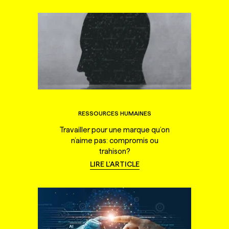
RESSOURCES HUMAINES
Travailler pour une marque qu’on
n’aime pas: compromis ou
trahison?
LIRE L'ARTICLE