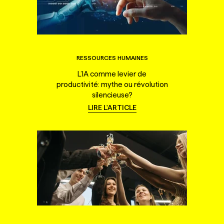
RESSOURCES HUMAINES
L’IA comme levier de
productivité: mythe ou révolution
silencieuse?
LIRE L'ARTICLE