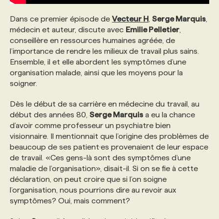
Dans ce premier épisode de
Vecteur H
,
Serge Marquis
,
PROGRAMMES DE SUBVENTIONS
médecin et auteur, discute avec
Emilie Pelletier
,
conseillère en ressources humaines agréée, de
l’importance de rendre les milieux de travail plus sains.
FAQ
Ensemble, il et elle abordent les symptômes d’une
organisation malade, ainsi que les moyens pour la
soigner.
ANNONCEZ AVEC NOUS
Dès le début de sa carrière en médecine du travail, au
début des années 80,
Serge Marquis
a eu la chance
d’avoir comme professeur un psychiatre bien
visionnaire. Il mentionnait que l’origine des problèmes de
beaucoup de ses patient·es provenaient de leur espace
de travail. «Ces gens-là sont des symptômes d’une
maladie de l’organisation», disait-il. Si on se fie à cette
déclaration, on peut croire que si l’on soigne
l’organisation, nous pourrions dire au revoir aux
symptômes? Oui, mais comment?