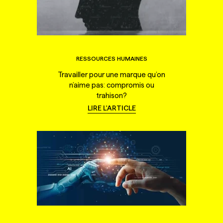
RESSOURCES HUMAINES
Travailler pour une marque qu’on
n’aime pas: compromis ou
trahison?
LIRE L'ARTICLE