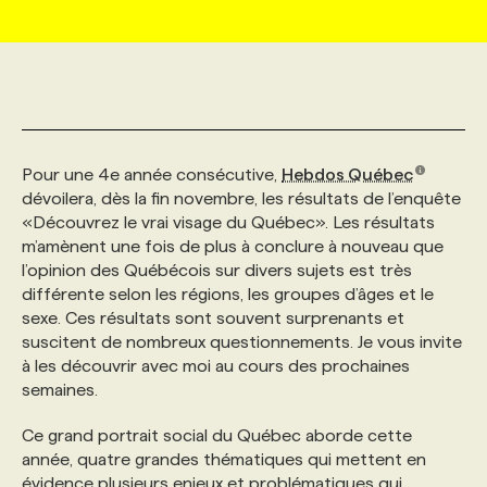
MARKETING ET COMMUNICATION
NOUVEAUX MANDATS
AFFICHEZ UN POSTE / TARIFS
CANDIDAT
BULLETIN RECRUTEMENT
NOS CONFÉRENCES
FORMATIONS
WEB & MÉDIAS SOCIAUX
VOIR LES OFFRES
AFFAIRES DE L'INDUSTRIE
CONSULTER LA CVTHÈQUE
INFOLETTRE PUBLICITÉ
FAQ
NOS FORMATIONS EN LIGNE
CHASSE DE TÊTE
Pour une 4e année consécutive,
Hebdos Québec
MARKETING DURABLE
PROFIL CANDIDAT
INITIATIVES NUMÉRIQUES
PROFIL ENTREPRISE
ANNONCEZ AVEC NOUS
ANNONCEZ AVEC NOUS
NOS PARCOURS DE FORMATIONS
SERVICE DE CHASSE DE TÊTE
dévoilera, dès la fin novembre, les résultats de l’enquête
«Découvrez le vrai visage du Québec». Les résultats
m’amènent une fois de plus à conclure à nouveau que
GEO/SEO
PRIX ET DISTINCTIONS
FAQ
FORMATIONS PERSONNALISÉES
NOS TARIFS
l’opinion des Québécois sur divers sujets est très
différente selon les régions, les groupes d’âges et le
sexe. Ces résultats sont souvent surprenants et
ÉVÉNEMENTIEL
TENDANCES
ANNONCEZ AVEC NOUS
NOS FORMATEUR‧RICES
NOS EXPERTISES
suscitent de nombreux questionnements. Je vous invite
à les découvrir avec moi au cours des prochaines
semaines.
NOS AUTEUR‧RICES
POURQUOI CHOISIR NOS FORMATIONS
FAQ
Ce grand portrait social du Québec aborde cette
année, quatre grandes thématiques qui mettent en
NOS TARIFS
ANNONCEZ AVEC NOUS
évidence plusieurs enjeux et problématiques qui