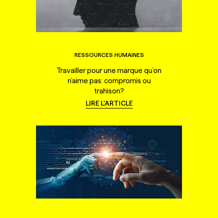
RESSOURCES HUMAINES
Travailler pour une marque qu’on
n’aime pas: compromis ou
trahison?
LIRE L'ARTICLE