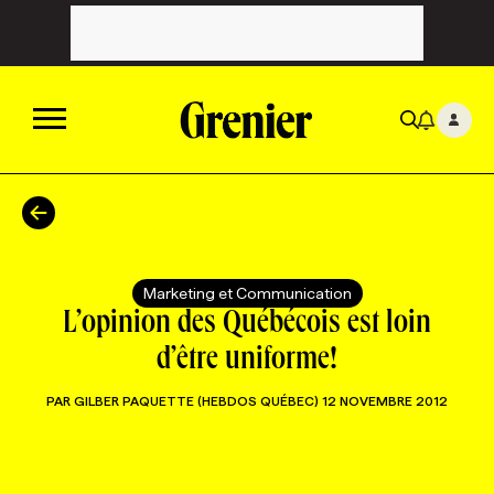
ACTUALITÉS
CATÉGORIES
MAGAZINE
Marketing et Communication
L’opinion des Québécois est loin
TOUTES LES CATÉGORIES
CHRONIQUES
FORFAITS ABONNEMENT
INFOLETTRES
d’être uniforme!
PAR
GILBER PAQUETTE (HEBDOS QUÉBEC)
12 NOVEMBRE 2012
TOUTES LES CHRONIQUES
CAMPAGNES ET CRÉATIVITÉ
VOIR TOUTES LES PARUTIONS
INFOLETTRE EN BREF
EMPLOIS
NOUVEAU!
RESSOURCES HUMAINES
NOMINATIONS
ANNONCEZ AVEC NOUS
BULLETIN FORMATION
EMPLOYEUR
CONFÉRENCES