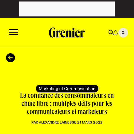
ACTUALITÉS
CATÉGORIES
MAGAZINE
Marketing et Communication
TOUTES LES CATÉGORIES
CHRONIQUES
FORFAITS ABONNEMENT
INFOLETTRES
La confiance des consommateurs en
chute libre : multiples défis pour les
communicateurs et marketeurs
TOUTES LES CHRONIQUES
CAMPAGNES ET CRÉATIVITÉ
VOIR TOUTES LES PARUTIONS
INFOLETTRE EN BREF
EMPLOIS
PAR
ALEXANDRE LAINESSE
21 MARS 2022
NOUVEAU!
RESSOURCES HUMAINES
NOMINATIONS
ANNONCEZ AVEC NOUS
BULLETIN FORMATION
EMPLOYEUR
CONFÉRENCES