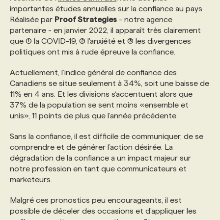
importantes études annuelles sur la confiance au pays.
Réalisée par
Proof Strategies
- notre agence
PROGRAMMES DE SUBVENTIONS
partenaire - en janvier 2022, il apparaît très clairement
que (1) la COVID-19, (2) l'anxiété et (3) les divergences
politiques ont mis à rude épreuve la confiance.
FAQ
Actuellement, l’indice général de confiance des
Canadiens se situe seulement à 34%, soit une baisse de
ANNONCEZ AVEC NOUS
11% en 4 ans. Et les divisions s‘accentuent alors que
37% de la population se sent moins «ensemble et
unis», 11 points de plus que l’année précédente.
Sans la confiance, il est difficile de communiquer, de se
comprendre et de générer l’action désirée. La
dégradation de la confiance a un impact majeur sur
notre profession en tant que communicateurs et
marketeurs.
Malgré ces pronostics peu encourageants, il est
possible de déceler des occasions et d’appliquer les