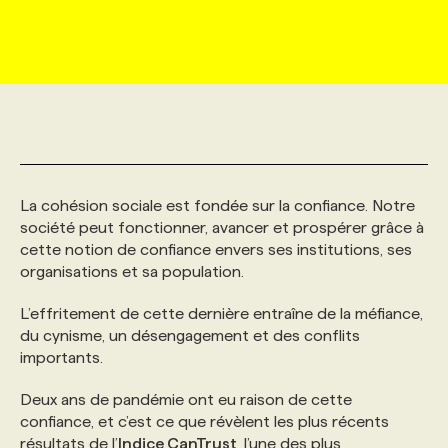
MARKETING ET COMMUNICATION
NOUVEAUX MANDATS
AFFICHEZ UN POSTE / TARIFS
CANDIDAT
BULLETIN RECRUTEMENT
NOS CONFÉRENCES
FORMATIONS
WEB & MÉDIAS SOCIAUX
VOIR LES OFFRES
AFFAIRES DE L'INDUSTRIE
CONSULTER LA CVTHÈQUE
INFOLETTRE PUBLICITÉ
FAQ
NOS FORMATIONS EN LIGNE
CHASSE DE TÊTE
MARKETING DURABLE
PROFIL CANDIDAT
INITIATIVES NUMÉRIQUES
PROFIL ENTREPRISE
ANNONCEZ AVEC NOUS
ANNONCEZ AVEC NOUS
NOS PARCOURS DE FORMATIONS
SERVICE DE CHASSE DE TÊTE
La cohésion sociale est fondée sur la confiance. Notre
société peut fonctionner, avancer et prospérer grâce à
GEO/SEO
PRIX ET DISTINCTIONS
FAQ
FORMATIONS PERSONNALISÉES
NOS TARIFS
cette notion de confiance envers ses institutions, ses
organisations et sa population.
ÉVÉNEMENTIEL
TENDANCES
ANNONCEZ AVEC NOUS
NOS FORMATEUR‧RICES
NOS EXPERTISES
L’effritement de cette dernière entraîne de la méfiance,
du cynisme, un désengagement et des conflits
importants.
NOS AUTEUR‧RICES
POURQUOI CHOISIR NOS FORMATIONS
FAQ
Deux ans de pandémie ont eu raison de cette
confiance, et c’est ce que révèlent les plus récents
NOS TARIFS
ANNONCEZ AVEC NOUS
résultats de l’
Indice CanTrust
, l’une des plus