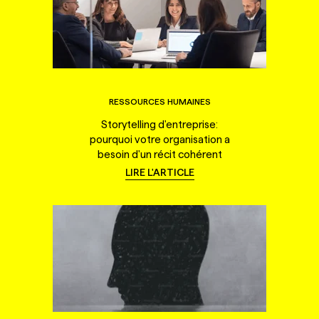
RESSOURCES HUMAINES
Storytelling d'entreprise:
pourquoi votre organisation a
besoin d'un récit cohérent
LIRE L'ARTICLE