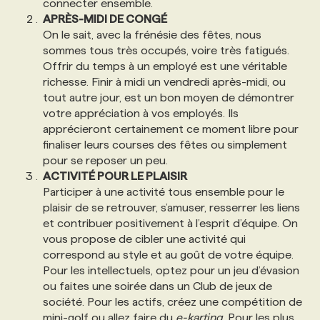
connecter ensemble.
APRÈS-MIDI DE CONGÉ
PROGRAMMES DE SUBVENTIONS
On le sait, avec la frénésie des fêtes, nous
sommes tous très occupés, voire très fatigués.
Offrir du temps à un employé est une véritable
FAQ
richesse. Finir à midi un vendredi après-midi, ou
tout autre jour, est un bon moyen de démontrer
votre appréciation à vos employés. Ils
ANNONCEZ AVEC NOUS
apprécieront certainement ce moment libre pour
finaliser leurs courses des fêtes ou simplement
pour se reposer un peu.
ACTIVITÉ POUR LE PLAISIR
Participer à une activité tous ensemble pour le
plaisir de se retrouver, s’amuser, resserrer les liens
et contribuer positivement à l’esprit d’équipe. On
vous propose de cibler une activité qui
correspond au style et au goût de votre équipe.
Pour les intellectuels, optez pour un jeu d’évasion
ou faites une soirée dans un Club de jeux de
société. Pour les actifs, créez une compétition de
mini-golf ou allez faire du
e-karting
. Pour les plus