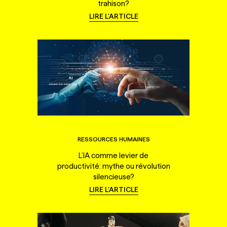
trahison?
LIRE L'ARTICLE
RESSOURCES HUMAINES
L’IA comme levier de
productivité: mythe ou révolution
silencieuse?
LIRE L'ARTICLE