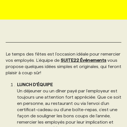
MARKETING ET COMMUNICATION
NOUVEAUX MANDATS
AFFICHEZ UN POSTE / TARIFS
CANDIDAT
BULLETIN RECRUTEMENT
NOS CONFÉRENCES
FORMATIONS
WEB & MÉDIAS SOCIAUX
VOIR LES OFFRES
AFFAIRES DE L'INDUSTRIE
CONSULTER LA CVTHÈQUE
INFOLETTRE PUBLICITÉ
FAQ
NOS FORMATIONS EN LIGNE
CHASSE DE TÊTE
MARKETING DURABLE
PROFIL CANDIDAT
INITIATIVES NUMÉRIQUES
PROFIL ENTREPRISE
ANNONCEZ AVEC NOUS
ANNONCEZ AVEC NOUS
NOS PARCOURS DE FORMATIONS
SERVICE DE CHASSE DE TÊTE
Le temps des fêtes est l’occasion idéale pour remercier
vos employés. L’équipe de
SUITE22 Événements
vous
propose quelques idées simples et originales, qui feront
GEO/SEO
PRIX ET DISTINCTIONS
FAQ
FORMATIONS PERSONNALISÉES
NOS TARIFS
plaisir à coup sûr!
LUNCH D’ÉQUIPE
ÉVÉNEMENTIEL
TENDANCES
ANNONCEZ AVEC NOUS
NOS FORMATEUR‧RICES
NOS EXPERTISES
Un déjeuner ou un dîner payé par l’employeur est
toujours une attention fort appréciée. Que ce soit
en personne, au restaurant ou via l’envoi d’un
NOS AUTEUR‧RICES
POURQUOI CHOISIR NOS FORMATIONS
FAQ
certificat-cadeau ou d’une boîte-repas, c’est une
façon de souligner les bons coups de l’année,
remercier les employés pour leur implication et
NOS TARIFS
ANNONCEZ AVEC NOUS