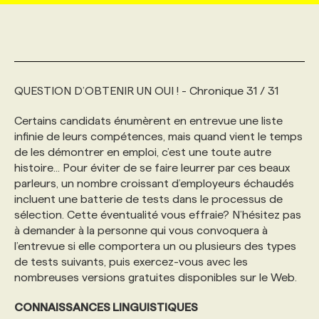
MARKETING ET COMMUNICATION
NOUVEAUX MANDATS
AFFICHEZ UN POSTE / TARIFS
CANDIDAT
BULLETIN RECRUTEMENT
NOS CONFÉRENCES
FORMATIONS
WEB & MÉDIAS SOCIAUX
VOIR LES OFFRES
AFFAIRES DE L'INDUSTRIE
CONSULTER LA CVTHÈQUE
INFOLETTRE PUBLICITÉ
FAQ
NOS FORMATIONS EN LIGNE
CHASSE DE TÊTE
QUESTION D’OBTENIR UN OUI ! - Chronique 31 / 31
Certains candidats énumèrent en entrevue une liste
MARKETING DURABLE
PROFIL CANDIDAT
INITIATIVES NUMÉRIQUES
PROFIL ENTREPRISE
ANNONCEZ AVEC NOUS
ANNONCEZ AVEC NOUS
NOS PARCOURS DE FORMATIONS
SERVICE DE CHASSE DE TÊTE
infinie de leurs compétences, mais quand vient le temps
de les démontrer en emploi, c’est une toute autre
histoire... Pour éviter de se faire leurrer par ces beaux
GEO/SEO
PRIX ET DISTINCTIONS
FAQ
FORMATIONS PERSONNALISÉES
NOS TARIFS
parleurs, un nombre croissant d’employeurs échaudés
incluent une batterie de tests dans le processus de
sélection. Cette éventualité vous effraie? N’hésitez pas
ÉVÉNEMENTIEL
TENDANCES
ANNONCEZ AVEC NOUS
NOS FORMATEUR‧RICES
NOS EXPERTISES
à demander à la personne qui vous convoquera à
l’entrevue si elle comportera un ou plusieurs des types
de tests suivants, puis exercez-vous avec les
NOS AUTEUR‧RICES
POURQUOI CHOISIR NOS FORMATIONS
FAQ
nombreuses versions gratuites disponibles sur le Web.
CONNAISSANCES LINGUISTIQUES
NOS TARIFS
ANNONCEZ AVEC NOUS