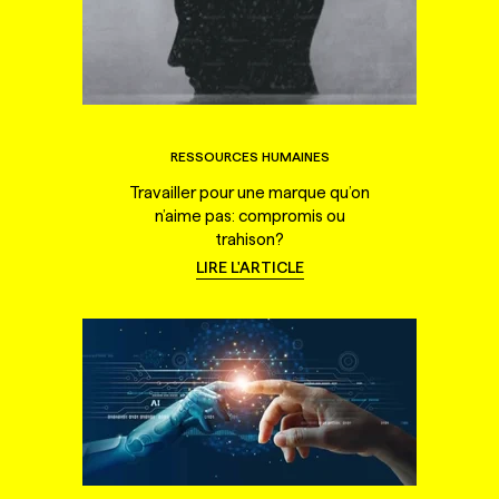
RESSOURCES HUMAINES
Travailler pour une marque qu’on
n’aime pas: compromis ou
trahison?
LIRE L'ARTICLE