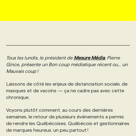
MARKETING ET COMMUNICATION
NOUVEAUX MANDATS
AFFICHEZ UN POSTE / TARIFS
CANDIDAT
BULLETIN RECRUTEMENT
NOS CONFÉRENCES
FORMATIONS
WEB & MÉDIAS SOCIAUX
VOIR LES OFFRES
AFFAIRES DE L'INDUSTRIE
CONSULTER LA CVTHÈQUE
INFOLETTRE PUBLICITÉ
FAQ
NOS FORMATIONS EN LIGNE
CHASSE DE TÊTE
MARKETING DURABLE
PROFIL CANDIDAT
INITIATIVES NUMÉRIQUES
PROFIL ENTREPRISE
ANNONCEZ AVEC NOUS
ANNONCEZ AVEC NOUS
NOS PARCOURS DE FORMATIONS
SERVICE DE CHASSE DE TÊTE
Tous les lundis, le président de
Mesure Média
, Pierre
Gince, présente un Bon coup médiatique récent ou… un
Mauvais coup !
GEO/SEO
PRIX ET DISTINCTIONS
FAQ
FORMATIONS PERSONNALISÉES
NOS TARIFS
Laissons de côté les enjeux de distanciation sociale, de
masques et de vaccins — ça ne cadre pas avec cette
ÉVÉNEMENTIEL
TENDANCES
ANNONCEZ AVEC NOUS
NOS FORMATEUR‧RICES
NOS EXPERTISES
chronique.
Voyons plutôt comment, au cours des dernières
NOS AUTEUR‧RICES
POURQUOI CHOISIR NOS FORMATIONS
FAQ
semaines, le retour de plusieurs événements a permis
de rendre les Québécoises, Québécois et gestionnaires
de marques heureux, un peu partout !
NOS TARIFS
ANNONCEZ AVEC NOUS