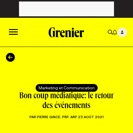
ACTUALITÉS
CATÉGORIES
MAGAZINE
Marketing et Communication
TOUTES LES CATÉGORIES
CHRONIQUES
FORFAITS ABONNEMENT
INFOLETTRES
Bon coup médiatique: le retour
des événements
TOUTES LES CHRONIQUES
CAMPAGNES ET CRÉATIVITÉ
VOIR TOUTES LES PARUTIONS
INFOLETTRE EN BREF
EMPLOIS
PAR
PIERRE GINCE, PRP, ARP
23 AOÛT 2021
NOUVEAU!
RESSOURCES HUMAINES
NOMINATIONS
ANNONCEZ AVEC NOUS
BULLETIN FORMATION
EMPLOYEUR
CONFÉRENCES