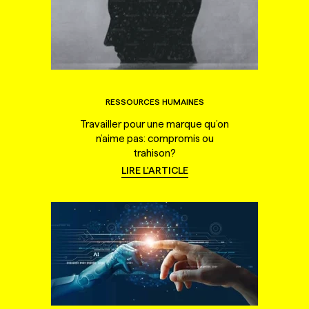
RESSOURCES HUMAINES
Travailler pour une marque qu’on
n’aime pas: compromis ou
trahison?
LIRE L'ARTICLE