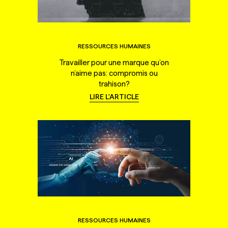
RESSOURCES HUMAINES
Travailler pour une marque qu’on
n’aime pas: compromis ou
trahison?
LIRE L'ARTICLE
RESSOURCES HUMAINES