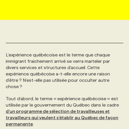
MARKETING ET COMMUNICATION
NOUVEAUX MANDATS
AFFICHEZ UN POSTE / TARIFS
CANDIDAT
BULLETIN RECRUTEMENT
NOS CONFÉRENCES
FORMATIONS
WEB & MÉDIAS SOCIAUX
VOIR LES OFFRES
AFFAIRES DE L'INDUSTRIE
CONSULTER LA CVTHÈQUE
INFOLETTRE PUBLICITÉ
FAQ
NOS FORMATIONS EN LIGNE
CHASSE DE TÊTE
MARKETING DURABLE
PROFIL CANDIDAT
INITIATIVES NUMÉRIQUES
PROFIL ENTREPRISE
ANNONCEZ AVEC NOUS
ANNONCEZ AVEC NOUS
NOS PARCOURS DE FORMATIONS
SERVICE DE CHASSE DE TÊTE
L’expérience québécoise est le terme que chaque
immigrant fraichement arrivé se verra marteler par
divers services et structures d’accueil. Cette
GEO/SEO
PRIX ET DISTINCTIONS
FAQ
FORMATIONS PERSONNALISÉES
NOS TARIFS
expérience québécoise a-t-elle encore une raison
d’être ? N’est-elle pas utilisée pour occulter autre
chose ?
ÉVÉNEMENTIEL
TENDANCES
ANNONCEZ AVEC NOUS
NOS FORMATEUR‧RICES
NOS EXPERTISES
Tout d’abord, le terme « expérience québécoise » est
utilisée par le gouvernement du Québec dans le cadre
NOS AUTEUR‧RICES
POURQUOI CHOISIR NOS FORMATIONS
FAQ
d’un programme de sélection de travailleuses et
travailleurs qui veulent s’établir au Québec de façon
permanente
.
NOS TARIFS
ANNONCEZ AVEC NOUS