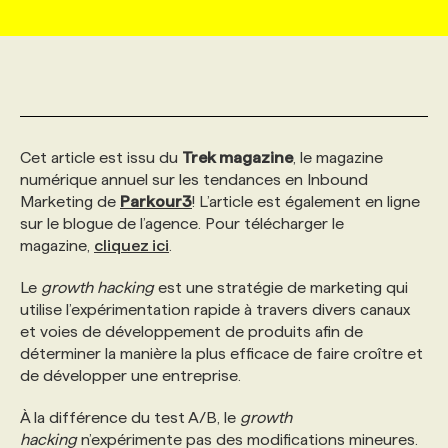
MARKETING ET COMMUNICATION
NOUVEAUX MANDATS
AFFICHEZ UN POSTE / TARIFS
CANDIDAT
BULLETIN RECRUTEMENT
NOS CONFÉRENCES
FORMATIONS
WEB & MÉDIAS SOCIAUX
VOIR LES OFFRES
AFFAIRES DE L'INDUSTRIE
CONSULTER LA CVTHÈQUE
INFOLETTRE PUBLICITÉ
FAQ
NOS FORMATIONS EN LIGNE
CHASSE DE TÊTE
Cet article est issu du
Trek magazine
, le magazine
MARKETING DURABLE
PROFIL CANDIDAT
numérique annuel sur les tendances en Inbound
INITIATIVES NUMÉRIQUES
PROFIL ENTREPRISE
ANNONCEZ AVEC NOUS
ANNONCEZ AVEC NOUS
NOS PARCOURS DE FORMATIONS
SERVICE DE CHASSE DE TÊTE
Marketing de
Parkour3
! L’article est également en ligne
sur le blogue de l’agence. Pour télécharger le
GEO/SEO
PRIX ET DISTINCTIONS
FAQ
FORMATIONS PERSONNALISÉES
NOS TARIFS
magazine,
cliquez ici
.
Le
growth hacking
est une stratégie de marketing qui
ÉVÉNEMENTIEL
TENDANCES
ANNONCEZ AVEC NOUS
NOS FORMATEUR‧RICES
NOS EXPERTISES
utilise l’expérimentation rapide à travers divers canaux
et voies de développement de produits afin de
déterminer la manière la plus efficace de faire croître et
NOS AUTEUR‧RICES
POURQUOI CHOISIR NOS FORMATIONS
FAQ
de développer une entreprise.
À la différence du test A/B, le
growth
NOS TARIFS
ANNONCEZ AVEC NOUS
hacking
n’expérimente pas des modifications mineures.