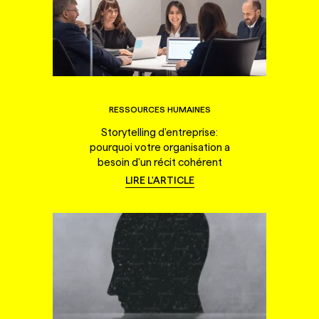
RESSOURCES HUMAINES
Storytelling d'entreprise:
pourquoi votre organisation a
besoin d'un récit cohérent
LIRE L'ARTICLE