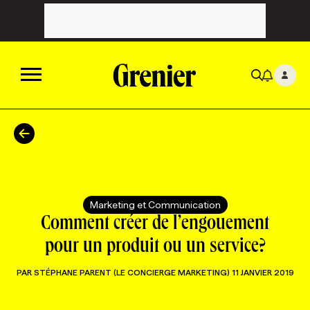
ACTUALITÉS
CATÉGORIES
MAGAZINE
Marketing et Communication
TOUTES LES CATÉGORIES
CHRONIQUES
FORFAITS ABONNEMENT
INFOLETTRES
Comment créer de l’engouement
pour un produit ou un service?
TOUTES LES CHRONIQUES
CAMPAGNES ET CRÉATIVITÉ
VOIR TOUTES LES PARUTIONS
INFOLETTRE EN BREF
EMPLOIS
PAR
STÉPHANE PARENT (LE CONCIERGE MARKETING)
11 JANVIER 2019
NOUVEAU!
RESSOURCES HUMAINES
NOMINATIONS
ANNONCEZ AVEC NOUS
BULLETIN FORMATION
EMPLOYEUR
CONFÉRENCES