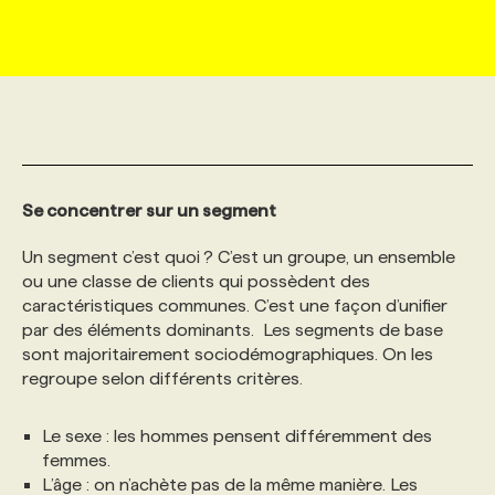
MARKETING ET COMMUNICATION
NOUVEAUX MANDATS
AFFICHEZ UN POSTE / TARIFS
CANDIDAT
BULLETIN RECRUTEMENT
NOS CONFÉRENCES
FORMATIONS
WEB & MÉDIAS SOCIAUX
VOIR LES OFFRES
AFFAIRES DE L'INDUSTRIE
CONSULTER LA CVTHÈQUE
INFOLETTRE PUBLICITÉ
FAQ
NOS FORMATIONS EN LIGNE
CHASSE DE TÊTE
MARKETING DURABLE
PROFIL CANDIDAT
INITIATIVES NUMÉRIQUES
PROFIL ENTREPRISE
ANNONCEZ AVEC NOUS
ANNONCEZ AVEC NOUS
NOS PARCOURS DE FORMATIONS
SERVICE DE CHASSE DE TÊTE
Se concentrer sur un segment
Un segment c’est quoi ? C’est un groupe, un ensemble
GEO/SEO
PRIX ET DISTINCTIONS
FAQ
FORMATIONS PERSONNALISÉES
NOS TARIFS
ou une classe de clients qui possèdent des
caractéristiques communes. C’est une façon d’unifier
par des éléments dominants. Les segments de base
ÉVÉNEMENTIEL
TENDANCES
ANNONCEZ AVEC NOUS
NOS FORMATEUR‧RICES
NOS EXPERTISES
sont majoritairement sociodémographiques. On les
regroupe selon différents critères.
NOS AUTEUR‧RICES
POURQUOI CHOISIR NOS FORMATIONS
FAQ
Le sexe : les hommes pensent différemment des
femmes.
NOS TARIFS
ANNONCEZ AVEC NOUS
L’âge : on n’achète pas de la même manière. Les