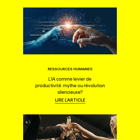
RESSOURCES HUMAINES
L’IA comme levier de
productivité: mythe ou révolution
silencieuse?
LIRE L'ARTICLE