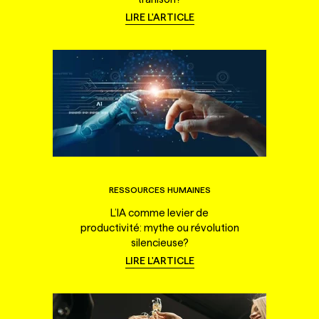
LIRE L'ARTICLE
RESSOURCES HUMAINES
L’IA comme levier de
productivité: mythe ou révolution
silencieuse?
LIRE L'ARTICLE