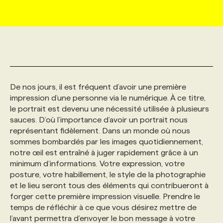
MARKETING ET COMMUNICATION
NOUVEAUX MANDATS
AFFICHEZ UN POSTE / TARIFS
CANDIDAT
BULLETIN RECRUTEMENT
NOS CONFÉRENCES
FORMATIONS
WEB & MÉDIAS SOCIAUX
VOIR LES OFFRES
AFFAIRES DE L'INDUSTRIE
CONSULTER LA CVTHÈQUE
INFOLETTRE PUBLICITÉ
FAQ
NOS FORMATIONS EN LIGNE
CHASSE DE TÊTE
De nos jours, il est fréquent d’avoir une première
MARKETING DURABLE
PROFIL CANDIDAT
INITIATIVES NUMÉRIQUES
PROFIL ENTREPRISE
ANNONCEZ AVEC NOUS
ANNONCEZ AVEC NOUS
NOS PARCOURS DE FORMATIONS
SERVICE DE CHASSE DE TÊTE
impression d’une personne via le numérique. À ce titre,
le portrait est devenu une nécessité utilisée à plusieurs
sauces. D’où l’importance d’avoir un portrait nous
GEO/SEO
PRIX ET DISTINCTIONS
FAQ
FORMATIONS PERSONNALISÉES
NOS TARIFS
représentant fidèlement. Dans un monde où nous
sommes bombardés par les images quotidiennement,
ÉVÉNEMENTIEL
TENDANCES
ANNONCEZ AVEC NOUS
notre œil est entraîné à juger rapidement grâce à un
NOS FORMATEUR‧RICES
NOS EXPERTISES
minimum d’informations. Votre expression, votre
posture, votre habillement, le style de la photographie
NOS AUTEUR‧RICES
POURQUOI CHOISIR NOS FORMATIONS
FAQ
et le lieu seront tous des éléments qui contribueront à
forger cette première impression visuelle. Prendre le
temps de réfléchir à ce que vous désirez mettre de
NOS TARIFS
ANNONCEZ AVEC NOUS
l’avant permettra d’envoyer le bon message à votre