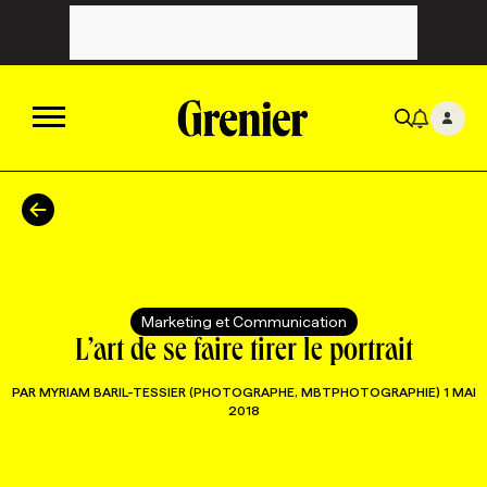
ACTUALITÉS
CATÉGORIES
MAGAZINE
Marketing et Communication
TOUTES LES CATÉGORIES
CHRONIQUES
FORFAITS ABONNEMENT
INFOLETTRES
L’art de se faire tirer le portrait
PAR
MYRIAM BARIL-TESSIER (PHOTOGRAPHE, MBTPHOTOGRAPHIE)
1 MAI
TOUTES LES CHRONIQUES
CAMPAGNES ET CRÉATIVITÉ
VOIR TOUTES LES PARUTIONS
INFOLETTRE EN BREF
EMPLOIS
2018
NOUVEAU!
RESSOURCES HUMAINES
NOMINATIONS
ANNONCEZ AVEC NOUS
BULLETIN FORMATION
EMPLOYEUR
CONFÉRENCES