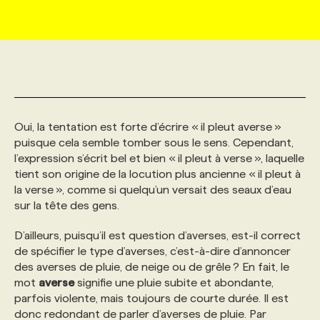
MARKETING ET COMMUNICATION
NOUVEAUX MANDATS
AFFICHEZ UN POSTE / TARIFS
CANDIDAT
BULLETIN RECRUTEMENT
NOS CONFÉRENCES
FORMATIONS
WEB & MÉDIAS SOCIAUX
VOIR LES OFFRES
AFFAIRES DE L'INDUSTRIE
CONSULTER LA CVTHÈQUE
INFOLETTRE PUBLICITÉ
FAQ
NOS FORMATIONS EN LIGNE
CHASSE DE TÊTE
Oui, la tentation est forte d’écrire « il pleut averse »
MARKETING DURABLE
PROFIL CANDIDAT
INITIATIVES NUMÉRIQUES
PROFIL ENTREPRISE
ANNONCEZ AVEC NOUS
ANNONCEZ AVEC NOUS
NOS PARCOURS DE FORMATIONS
SERVICE DE CHASSE DE TÊTE
puisque cela semble tomber sous le sens. Cependant,
l’expression s’écrit bel et bien « il pleut à verse », laquelle
GEO/SEO
PRIX ET DISTINCTIONS
FAQ
tient son origine de la locution plus ancienne « il pleut à
FORMATIONS PERSONNALISÉES
NOS TARIFS
la verse », comme si quelqu’un versait des seaux d’eau
sur la tête des gens.
ÉVÉNEMENTIEL
TENDANCES
ANNONCEZ AVEC NOUS
NOS FORMATEUR‧RICES
NOS EXPERTISES
D’ailleurs, puisqu’il est question d’averses, est-il correct
de spécifier le type d’averses, c’est-à-dire d’annoncer
NOS AUTEUR‧RICES
POURQUOI CHOISIR NOS FORMATIONS
FAQ
des averses de pluie, de neige ou de grêle ? En fait, le
mot
averse
signifie une pluie subite et abondante,
parfois violente, mais toujours de courte durée. Il est
NOS TARIFS
ANNONCEZ AVEC NOUS
donc redondant de parler d’averses de pluie. Par