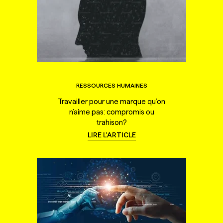
RESSOURCES HUMAINES
Travailler pour une marque qu’on
n’aime pas: compromis ou
trahison?
LIRE L'ARTICLE