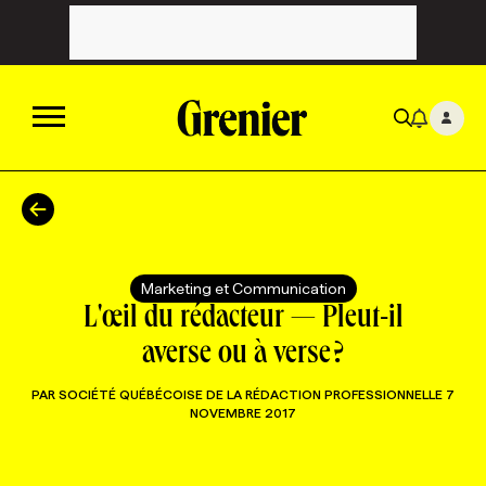
ACTUALITÉS
CATÉGORIES
MAGAZINE
Marketing et Communication
L'œil du rédacteur — Pleut-il
TOUTES LES CATÉGORIES
CHRONIQUES
FORFAITS ABONNEMENT
INFOLETTRES
averse ou à verse ?
PAR
SOCIÉTÉ QUÉBÉCOISE DE LA RÉDACTION PROFESSIONNELLE
7
TOUTES LES CHRONIQUES
CAMPAGNES ET CRÉATIVITÉ
VOIR TOUTES LES PARUTIONS
INFOLETTRE EN BREF
EMPLOIS
NOVEMBRE 2017
NOUVEAU!
RESSOURCES HUMAINES
NOMINATIONS
ANNONCEZ AVEC NOUS
BULLETIN FORMATION
EMPLOYEUR
CONFÉRENCES