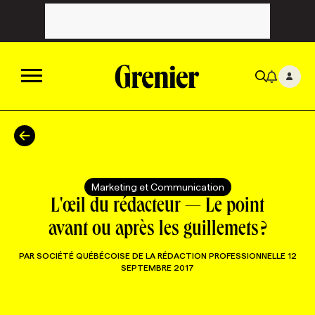
ACTUALITÉS
CATÉGORIES
MAGAZINE
Marketing et Communication
L'œil du rédacteur — Le point
TOUTES LES CATÉGORIES
CHRONIQUES
FORFAITS ABONNEMENT
INFOLETTRES
avant ou après les guillemets ?
PAR
SOCIÉTÉ QUÉBÉCOISE DE LA RÉDACTION PROFESSIONNELLE
12
TOUTES LES CHRONIQUES
CAMPAGNES ET CRÉATIVITÉ
VOIR TOUTES LES PARUTIONS
INFOLETTRE EN BREF
EMPLOIS
SEPTEMBRE 2017
NOUVEAU!
RESSOURCES HUMAINES
NOMINATIONS
ANNONCEZ AVEC NOUS
BULLETIN FORMATION
EMPLOYEUR
CONFÉRENCES