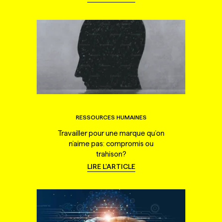
RESSOURCES HUMAINES
Travailler pour une marque qu’on
n’aime pas: compromis ou
trahison?
LIRE L'ARTICLE