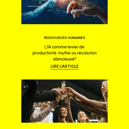
RESSOURCES HUMAINES
L’IA comme levier de
productivité: mythe ou révolution
silencieuse?
LIRE L'ARTICLE