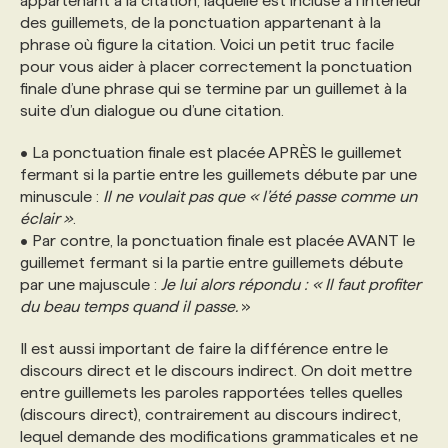
appartenant à la citation, laquelle est incluse à l’intérieur
des guillemets, de la ponctuation appartenant à la
phrase où figure la citation. Voici un petit truc facile
PROGRAMMES DE SUBVENTIONS
pour vous aider à placer correctement la ponctuation
finale d’une phrase qui se termine par un guillemet à la
suite d’un dialogue ou d’une citation.
FAQ
• La ponctuation finale est placée APRÈS le guillemet
ANNONCEZ AVEC NOUS
fermant si la partie entre les guillemets débute par une
minuscule :
Il ne voulait pas que « l’été passe comme un
éclair »
.
• Par contre, la ponctuation finale est placée AVANT le
guillemet fermant si la partie entre guillemets débute
par une majuscule :
Je lui alors répondu : « Il faut profiter
du beau temps quand il passe.
»
Il est aussi important de faire la différence entre le
discours direct et le discours indirect. On doit mettre
entre guillemets les paroles rapportées telles quelles
(discours direct), contrairement au discours indirect,
lequel demande des modifications grammaticales et ne