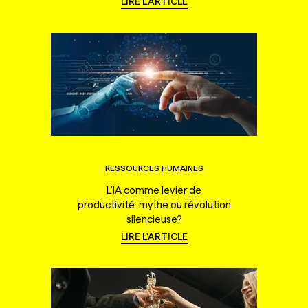
LIRE L'ARTICLE
RESSOURCES HUMAINES
L’IA comme levier de
productivité: mythe ou révolution
silencieuse?
LIRE L'ARTICLE