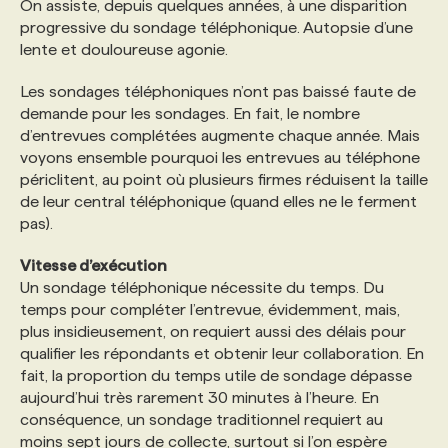
On assiste, depuis quelques années, à une disparition
progressive du sondage téléphonique. Autopsie d’une
PROGRAMMES DE SUBVENTIONS
lente et douloureuse agonie.
Les sondages téléphoniques n’ont pas baissé faute de
FAQ
demande pour les sondages. En fait, le nombre
d’entrevues complétées augmente chaque année. Mais
voyons ensemble pourquoi les entrevues au téléphone
ANNONCEZ AVEC NOUS
périclitent, au point où plusieurs firmes réduisent la taille
de leur central téléphonique (quand elles ne le ferment
pas).
Vitesse d’exécution
Un sondage téléphonique nécessite du temps. Du
temps pour compléter l’entrevue, évidemment, mais,
plus insidieusement, on requiert aussi des délais pour
qualifier les répondants et obtenir leur collaboration. En
fait, la proportion du temps utile de sondage dépasse
aujourd’hui très rarement 30 minutes à l’heure. En
conséquence, un sondage traditionnel requiert au
moins sept jours de collecte, surtout si l’on espère