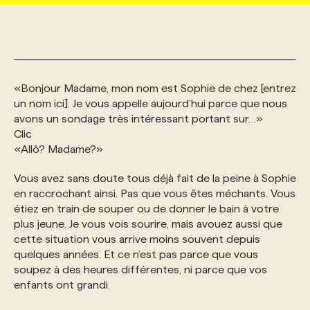
MARKETING ET COMMUNICATION
NOUVEAUX MANDATS
AFFICHEZ UN POSTE / TARIFS
CANDIDAT
BULLETIN RECRUTEMENT
NOS CONFÉRENCES
FORMATIONS
WEB & MÉDIAS SOCIAUX
VOIR LES OFFRES
AFFAIRES DE L'INDUSTRIE
CONSULTER LA CVTHÈQUE
INFOLETTRE PUBLICITÉ
FAQ
NOS FORMATIONS EN LIGNE
CHASSE DE TÊTE
«Bonjour Madame, mon nom est Sophie de chez [entrez
un nom ici]. Je vous appelle aujourd’hui parce que nous
avons un sondage très intéressant portant sur…»
MARKETING DURABLE
PROFIL CANDIDAT
INITIATIVES NUMÉRIQUES
PROFIL ENTREPRISE
ANNONCEZ AVEC NOUS
ANNONCEZ AVEC NOUS
NOS PARCOURS DE FORMATIONS
SERVICE DE CHASSE DE TÊTE
Clic
«Allô? Madame?»
GEO/SEO
PRIX ET DISTINCTIONS
FAQ
FORMATIONS PERSONNALISÉES
NOS TARIFS
Vous avez sans doute tous déjà fait de la peine à Sophie
en raccrochant ainsi. Pas que vous êtes méchants. Vous
étiez en train de souper ou de donner le bain à votre
ÉVÉNEMENTIEL
TENDANCES
ANNONCEZ AVEC NOUS
NOS FORMATEUR‧RICES
NOS EXPERTISES
plus jeune. Je vous vois sourire, mais avouez aussi que
cette situation vous arrive moins souvent depuis
quelques années. Et ce n’est pas parce que vous
NOS AUTEUR‧RICES
POURQUOI CHOISIR NOS FORMATIONS
FAQ
soupez à des heures différentes, ni parce que vos
enfants ont grandi.
NOS TARIFS
ANNONCEZ AVEC NOUS