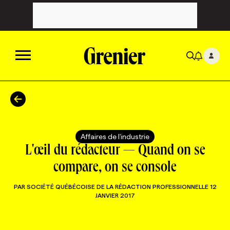
ACTUALITÉS
CATÉGORIES
MAGAZINE
Affaires de l'industrie
L'œil du rédacteur — Quand on se
TOUTES LES CATÉGORIES
CHRONIQUES
FORFAITS ABONNEMENT
INFOLETTRES
compare, on se console
PAR
SOCIÉTÉ QUÉBÉCOISE DE LA RÉDACTION PROFESSIONNELLE
12
TOUTES LES CHRONIQUES
CAMPAGNES ET CRÉATIVITÉ
VOIR TOUTES LES PARUTIONS
INFOLETTRE EN BREF
EMPLOIS
JANVIER 2017
NOUVEAU!
RESSOURCES HUMAINES
NOMINATIONS
ANNONCEZ AVEC NOUS
BULLETIN FORMATION
EMPLOYEUR
CONFÉRENCES