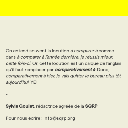
MARKETING ET COMMUNICATION
NOUVEAUX MANDATS
AFFICHEZ UN POSTE / TARIFS
CANDIDAT
BULLETIN RECRUTEMENT
NOS CONFÉRENCES
FORMATIONS
WEB & MÉDIAS SOCIAUX
VOIR LES OFFRES
AFFAIRES DE L'INDUSTRIE
CONSULTER LA CVTHÈQUE
INFOLETTRE PUBLICITÉ
FAQ
NOS FORMATIONS EN LIGNE
CHASSE DE TÊTE
On entend souvent la locution
à comparer à
comme
MARKETING DURABLE
PROFIL CANDIDAT
INITIATIVES NUMÉRIQUES
PROFIL ENTREPRISE
ANNONCEZ AVEC NOUS
ANNONCEZ AVEC NOUS
NOS PARCOURS DE FORMATIONS
SERVICE DE CHASSE DE TÊTE
dans
à comparer à l’année dernière, je réussis mieux
cette fois-ci
. Or, cette locution est un calque de l’anglais
GEO/SEO
PRIX ET DISTINCTIONS
FAQ
qu’il faut remplacer par
FORMATIONS PERSONNALISÉES
NOS TARIFS
comparativement à
. Donc,
comparativement à hier, je vais quitter le bureau plus tôt
aujourd’hui
. YÉ!
ÉVÉNEMENTIEL
TENDANCES
ANNONCEZ AVEC NOUS
NOS FORMATEUR‧RICES
NOS EXPERTISES
-
NOS AUTEUR‧RICES
POURQUOI CHOISIR NOS FORMATIONS
FAQ
Sylvie Goulet
, rédactrice agréée de la
SQRP
Pour nous écrire :
info@sqrp.org
NOS TARIFS
ANNONCEZ AVEC NOUS