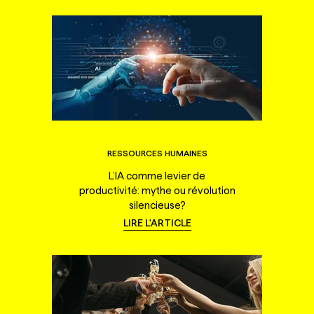
RESSOURCES HUMAINES
L’IA comme levier de
productivité: mythe ou révolution
silencieuse?
LIRE L'ARTICLE