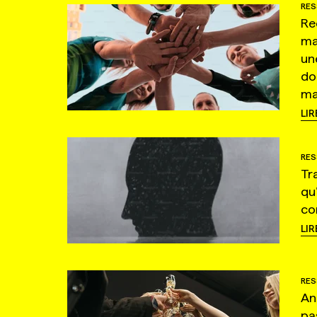
RES
Re
ma
un
do
ma
LIR
RES
Tr
qu
co
LIR
RES
An
pa