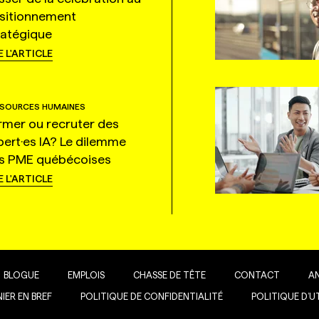
sitionnement
ratégique
E L'ARTICLE
SOURCES HUMAINES
rmer ou recruter des
pert·es IA? Le dilemme
s PME québécoises
E L'ARTICLE
BLOGUE
EMPLOIS
CHASSE DE TÊTE
CONTACT
A
IER EN BREF
POLITIQUE DE CONFIDENTIALITÉ
POLITIQUE D’U