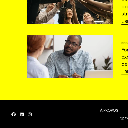
po
st
LIR
RES
Fo
ex
de
LIR
À PROPOS
GREN