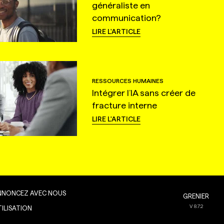
généraliste en
communication?
LIRE L'ARTICLE
RESSOURCES HUMAINES
Intégrer l’IA sans créer de
fracture interne
LIRE L'ARTICLE
NNONCEZ AVEC NOUS
GRENIER
V
8.7.2
TILISATION