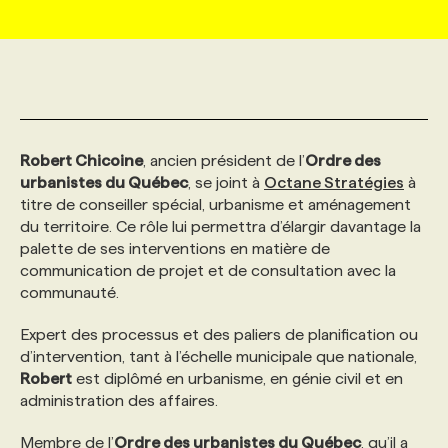
MARKETING ET COMMUNICATION
NOUVEAUX MANDATS
AFFICHEZ UN POSTE / TARIFS
CANDIDAT
BULLETIN RECRUTEMENT
NOS CONFÉRENCES
FORMATIONS
WEB & MÉDIAS SOCIAUX
VOIR LES OFFRES
AFFAIRES DE L'INDUSTRIE
CONSULTER LA CVTHÈQUE
INFOLETTRE PUBLICITÉ
FAQ
NOS FORMATIONS EN LIGNE
CHASSE DE TÊTE
Robert Chicoine
, ancien président de l’
Ordre des
MARKETING DURABLE
PROFIL CANDIDAT
INITIATIVES NUMÉRIQUES
PROFIL ENTREPRISE
ANNONCEZ AVEC NOUS
ANNONCEZ AVEC NOUS
NOS PARCOURS DE FORMATIONS
SERVICE DE CHASSE DE TÊTE
urbanistes du Québec
, se joint à
Octane Stratégies
à
titre de conseiller spécial, urbanisme et aménagement
du territoire. Ce rôle lui permettra d’élargir davantage la
GEO/SEO
PRIX ET DISTINCTIONS
FAQ
FORMATIONS PERSONNALISÉES
NOS TARIFS
palette de ses interventions en matière de
communication de projet et de consultation avec la
communauté.
ÉVÉNEMENTIEL
TENDANCES
ANNONCEZ AVEC NOUS
NOS FORMATEUR‧RICES
NOS EXPERTISES
Expert des processus et des paliers de planification ou
d’intervention, tant à l’échelle municipale que nationale,
NOS AUTEUR‧RICES
POURQUOI CHOISIR NOS FORMATIONS
FAQ
Robert
est diplômé en urbanisme, en génie civil et en
administration des affaires.
NOS TARIFS
ANNONCEZ AVEC NOUS
Membre de l’
Ordre des urbanistes du Québec
, qu’il a