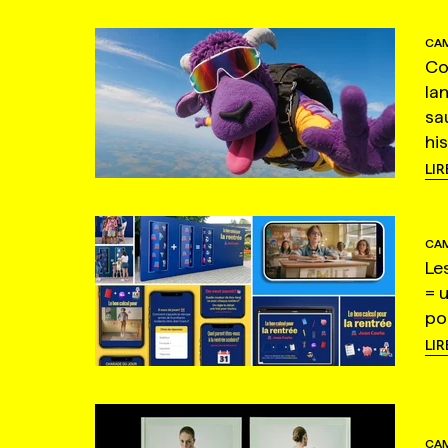
CAM
Co
la
sa
hi
LIR
CAM
Le
= 
po
LIR
CAM