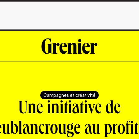
Campagnes et créativité
Une initiative de
eublancrouge au profit