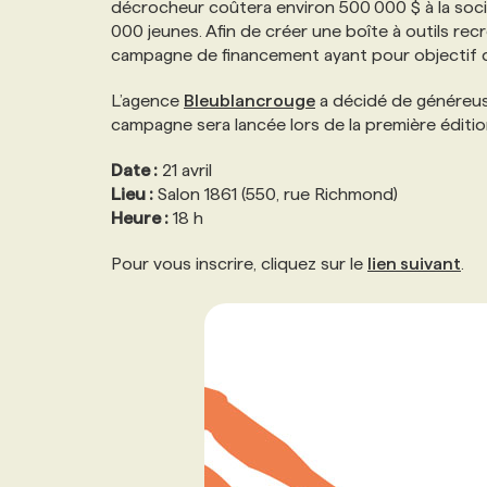
décrocheur coûtera environ 500 000 $ à la soci
NOS TARIFS
ANNONCEZ AVEC NOUS
000 jeunes. Afin de créer une boîte à outils rec
campagne de financement ayant pour objectif d’a
PROGRAMMES DE SUBVENTIONS
L’agence
Bleublancrouge
a décidé de généreus
campagne sera lancée lors de la première éditio
FAQ
Date :
21 avril
Lieu :
Salon 1861 (550, rue Richmond)
Heure :
18 h
ANNONCEZ AVEC NOUS
Pour vous inscrire, cliquez sur le
lien suivant
.