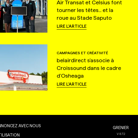
Air Transat et Celsius font
tourner les têtes... et la
roue au Stade Saputo
LIRE L'ARTICLE
CAMPAGNES ET CRÉATIVITÉ
belairdirect s'associe à
Croissound dans le cadre
d'Osheaga
LIRE L'ARTICLE
NNONCEZ AVEC NOUS
GRENIER
V
8.7.2
TILISATION