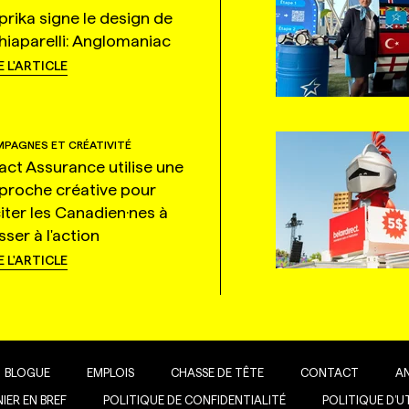
prika signe le design de
hiaparelli: Anglomaniac
E L'ARTICLE
PAGNES ET CRÉATIVITÉ
tact Assurance utilise une
proche créative pour
citer les Canadien·nes à
ser à l'action
E L'ARTICLE
BLOGUE
EMPLOIS
CHASSE DE TÊTE
CONTACT
A
IER EN BREF
POLITIQUE DE CONFIDENTIALITÉ
POLITIQUE D’U