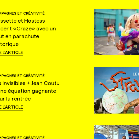
PAGNES ET CRÉATIVITÉ
ssette et Hostess
ncent «Craze» avec un
ut en parachute
storique
E L'ARTICLE
PAGNES ET CRÉATIVITÉ
s Invisibles + Jean Coutu
une équation gagnante
ur la rentrée
E L'ARTICLE
PAGNES ET CRÉATIVITÉ