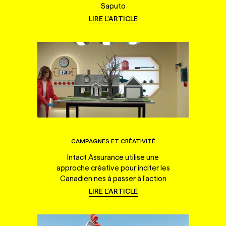
Saputo
LIRE L'ARTICLE
CAMPAGNES ET CRÉATIVITÉ
Intact Assurance utilise une
approche créative pour inciter les
Canadien·nes à passer à l'action
LIRE L'ARTICLE