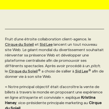
MARKETING ET COMMUNICATION
NOUVEAUX MANDATS
AFFICHEZ UN POSTE / TARIFS
CANDIDAT
BULLETIN RECRUTEMENT
NOS CONFÉRENCES
FORMATIONS
WEB & MÉDIAS SOCIAUX
VOIR LES OFFRES
AFFAIRES DE L'INDUSTRIE
CONSULTER LA CVTHÈQUE
INFOLETTRE PUBLICITÉ
FAQ
NOS FORMATIONS EN LIGNE
CHASSE DE TÊTE
Fruit d’une étroite collaboration client-agence, le
MARKETING DURABLE
PROFIL CANDIDAT
INITIATIVES NUMÉRIQUES
PROFIL ENTREPRISE
ANNONCEZ AVEC NOUS
ANNONCEZ AVEC NOUS
NOS PARCOURS DE FORMATIONS
SERVICE DE CHASSE DE TÊTE
Cirque du Soleil
et
Sid Lee
lancent un tout nouveau
site Web. Le géant mondial du divertissement souhaitait
réinventer sa présence Web et développer une
GEO/SEO
PRIX ET DISTINCTIONS
FAQ
FORMATIONS PERSONNALISÉES
NOS TARIFS
plateforme centralisée afin de promouvoir ses
différents spectacles. Après avoir procédé à un
pitch
,
le
Cirque du Soleil
a choisi de s’allier à
Sid Lee
afin de
ÉVÉNEMENTIEL
TENDANCES
ANNONCEZ AVEC NOUS
NOS FORMATEUR‧RICES
NOS EXPERTISES
donner vie à son site Web.
« Notre principal objectif était d’accroître la vente de
NOS AUTEUR‧RICES
POURQUOI CHOISIR NOS FORMATIONS
FAQ
billets à travers le monde en proposant une expérience
en ligne attrayante et conviviale », explique
Kristina
Heney
, vice-présidente principale marketing au
Cirque
NOS TARIFS
ANNONCEZ AVEC NOUS
du Soleil
.