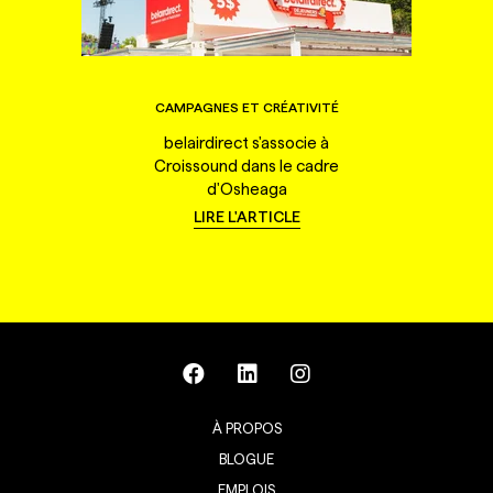
CAMPAGNES ET CRÉATIVITÉ
belairdirect s'associe à
Croissound dans le cadre
d'Osheaga
LIRE L'ARTICLE
À PROPOS
BLOGUE
EMPLOIS