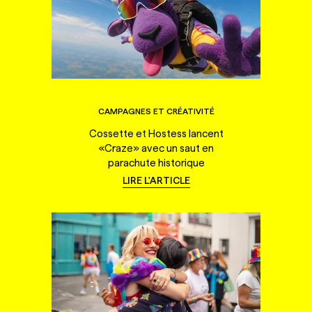
CAMPAGNES ET CRÉATIVITÉ
Cossette et Hostess lancent
«Craze» avec un saut en
parachute historique
LIRE L'ARTICLE