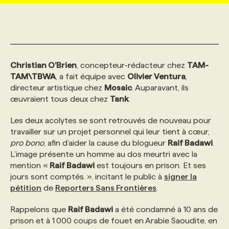
MARKETING ET COMMUNICATION
NOUVEAUX MANDATS
AFFICHEZ UN POSTE / TARIFS
CANDIDAT
BULLETIN RECRUTEMENT
NOS CONFÉRENCES
FORMATIONS
WEB & MÉDIAS SOCIAUX
VOIR LES OFFRES
AFFAIRES DE L'INDUSTRIE
CONSULTER LA CVTHÈQUE
INFOLETTRE PUBLICITÉ
FAQ
NOS FORMATIONS EN LIGNE
CHASSE DE TÊTE
Christian O’Brien
, concepteur-rédacteur chez
TAM-
TAM\TBWA
, a fait équipe avec
Olivier Ventura
,
directeur artistique chez
Mosaic
. Auparavant, ils
MARKETING DURABLE
PROFIL CANDIDAT
INITIATIVES NUMÉRIQUES
PROFIL ENTREPRISE
ANNONCEZ AVEC NOUS
ANNONCEZ AVEC NOUS
NOS PARCOURS DE FORMATIONS
SERVICE DE CHASSE DE TÊTE
œuvraient tous deux chez
Tank
.
Les deux acolytes se sont retrouvés de nouveau pour
GEO/SEO
PRIX ET DISTINCTIONS
FAQ
FORMATIONS PERSONNALISÉES
NOS TARIFS
travailler sur un projet personnel qui leur tient à cœur,
pro bono
, afin d’aider la cause du blogueur
Raif Badawi
.
L’image présente un homme au dos meurtri avec la
ÉVÉNEMENTIEL
TENDANCES
ANNONCEZ AVEC NOUS
NOS FORMATEUR‧RICES
NOS EXPERTISES
mention «
Raif Badawi
est toujours en prison. Et ses
jours sont comptés. », incitant le public à
signer la
pétition
de
NOS AUTEUR‧RICES
Reporters Sans Frontières
.
POURQUOI CHOISIR NOS FORMATIONS
FAQ
Rappelons que
Raif Badawi
a été condamné à 10 ans de
prison et à 1 000 coups de fouet en Arabie Saoudite, en
NOS TARIFS
ANNONCEZ AVEC NOUS