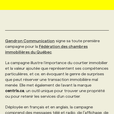
MARKETING ET COMMUNICATION
NOUVEAUX MANDATS
AFFICHEZ UN POSTE / TARIFS
CANDIDAT
BULLETIN RECRUTEMENT
NOS CONFÉRENCES
FORMATIONS
WEB & MÉDIAS SOCIAUX
VOIR LES OFFRES
AFFAIRES DE L'INDUSTRIE
CONSULTER LA CVTHÈQUE
INFOLETTRE PUBLICITÉ
FAQ
NOS FORMATIONS EN LIGNE
CHASSE DE TÊTE
Gendron Communication
signe sa toute première
MARKETING DURABLE
PROFIL CANDIDAT
INITIATIVES NUMÉRIQUES
PROFIL ENTREPRISE
ANNONCEZ AVEC NOUS
ANNONCEZ AVEC NOUS
NOS PARCOURS DE FORMATIONS
SERVICE DE CHASSE DE TÊTE
campagne pour la
Fédération des chambres
immobilières du Québec
.
GEO/SEO
PRIX ET DISTINCTIONS
FAQ
FORMATIONS PERSONNALISÉES
NOS TARIFS
La campagne illustre l’importance du courtier immobilier
et la valeur ajoutée que représentent ses compétences
particulières, et ce, en évoquant le genre de surprises
ÉVÉNEMENTIEL
TENDANCES
ANNONCEZ AVEC NOUS
NOS FORMATEUR‧RICES
NOS EXPERTISES
que peut réserver une transaction immobilière mal
menée. Elle met également de l’avant la marque
centris.ca
, un outil unique pour trouver une propriété
NOS AUTEUR‧RICES
POURQUOI CHOISIR NOS FORMATIONS
FAQ
ou pour retenir les services d’un courtier.
Déployée en français et en anglais, la campagne
NOS TARIFS
ANNONCEZ AVEC NOUS
comprend des messages télé et radio, de lʼaffichage, de