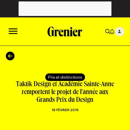
ACTUALITÉS
CATÉGORIES
MAGAZINE
Prix et distinctions
Taktik Design et Académie Sainte-Anne
TOUTES LES CATÉGORIES
CHRONIQUES
FORFAITS ABONNEMENT
INFOLETTRES
remportent le projet de l'année aux
Grands Prix du Design
TOUTES LES CHRONIQUES
CAMPAGNES ET CRÉATIVITÉ
VOIR TOUTES LES PARUTIONS
INFOLETTRE EN BREF
EMPLOIS
18 FÉVRIER 2016
NOUVEAU!
RESSOURCES HUMAINES
NOMINATIONS
ANNONCEZ AVEC NOUS
BULLETIN FORMATION
EMPLOYEUR
CONFÉRENCES