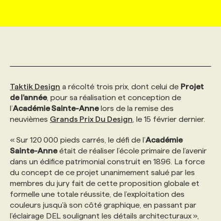
MARKETING ET COMMUNICATION
NOUVEAUX MANDATS
AFFICHEZ UN POSTE / TARIFS
CANDIDAT
BULLETIN RECRUTEMENT
NOS CONFÉRENCES
FORMATIONS
WEB & MÉDIAS SOCIAUX
VOIR LES OFFRES
AFFAIRES DE L'INDUSTRIE
CONSULTER LA CVTHÈQUE
INFOLETTRE PUBLICITÉ
FAQ
NOS FORMATIONS EN LIGNE
CHASSE DE TÊTE
Taktik Design
a récolté trois prix, dont celui de
Projet
MARKETING DURABLE
PROFIL CANDIDAT
INITIATIVES NUMÉRIQUES
PROFIL ENTREPRISE
ANNONCEZ AVEC NOUS
ANNONCEZ AVEC NOUS
NOS PARCOURS DE FORMATIONS
SERVICE DE CHASSE DE TÊTE
de l’année
, pour sa réalisation et conception de
l’
Académie Sainte-Anne
lors de la remise des
neuvièmes
GEO/SEO
Grands Prix Du Design
, le 15 février dernier.
PRIX ET DISTINCTIONS
FAQ
FORMATIONS PERSONNALISÉES
NOS TARIFS
« Sur 120 000 pieds carrés, le défi de l’
Académie
ÉVÉNEMENTIEL
Sainte-Anne
TENDANCES
ANNONCEZ AVEC NOUS
était de réaliser l’école primaire de l’avenir
NOS FORMATEUR‧RICES
NOS EXPERTISES
dans un édifice patrimonial construit en 1896. La force
du concept de ce projet unanimement salué par les
NOS AUTEUR‧RICES
POURQUOI CHOISIR NOS FORMATIONS
FAQ
membres du jury fait de cette proposition globale et
formelle une totale réussite, de l’exploitation des
couleurs jusqu'à son côté graphique, en passant par
NOS TARIFS
ANNONCEZ AVEC NOUS
l’éclairage DEL soulignant les détails architecturaux »,