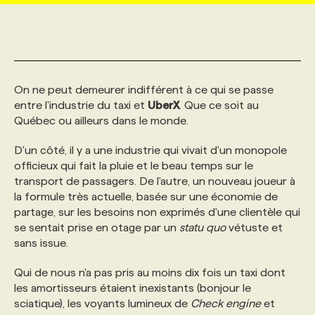
MARKETING ET COMMUNICATION
NOUVEAUX MANDATS
AFFICHEZ UN POSTE / TARIFS
CANDIDAT
BULLETIN RECRUTEMENT
NOS CONFÉRENCES
FORMATIONS
WEB & MÉDIAS SOCIAUX
VOIR LES OFFRES
AFFAIRES DE L'INDUSTRIE
CONSULTER LA CVTHÈQUE
INFOLETTRE PUBLICITÉ
FAQ
NOS FORMATIONS EN LIGNE
CHASSE DE TÊTE
On ne peut demeurer indifférent à ce qui se passe
entre l'industrie du taxi et
UberX
. Que ce soit au
Québec ou ailleurs dans le monde.
MARKETING DURABLE
PROFIL CANDIDAT
INITIATIVES NUMÉRIQUES
PROFIL ENTREPRISE
ANNONCEZ AVEC NOUS
ANNONCEZ AVEC NOUS
NOS PARCOURS DE FORMATIONS
SERVICE DE CHASSE DE TÊTE
D'un côté, il y a une industrie qui vivait d'un monopole
officieux qui fait la pluie et le beau temps sur le
GEO/SEO
PRIX ET DISTINCTIONS
FAQ
FORMATIONS PERSONNALISÉES
NOS TARIFS
transport de passagers. De l'autre, un nouveau joueur à
la formule très actuelle, basée sur une économie de
partage, sur les besoins non exprimés d'une clientèle qui
ÉVÉNEMENTIEL
TENDANCES
ANNONCEZ AVEC NOUS
NOS FORMATEUR‧RICES
NOS EXPERTISES
se sentait prise en otage par un
statu quo
vétuste et
sans issue.
NOS AUTEUR‧RICES
POURQUOI CHOISIR NOS FORMATIONS
FAQ
Qui de nous n'a pas pris au moins dix fois un taxi dont
les amortisseurs étaient inexistants (bonjour le
sciatique), les voyants lumineux de
Check engine
et
NOS TARIFS
ANNONCEZ AVEC NOUS