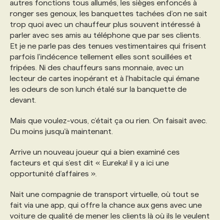
autres fonctions tous allumés, les sièges enfoncés à
ronger ses genoux, les banquettes tachées d’on ne sait
PROGRAMMES DE SUBVENTIONS
trop quoi avec un chauffeur plus souvent intéressé à
parler avec ses amis au téléphone que par ses clients.
Et je ne parle pas des tenues vestimentaires qui frisent
FAQ
parfois l'indécence tellement elles sont souillées et
fripées. Ni des chauffeurs sans monnaie, avec un
lecteur de cartes inopérant et à l'habitacle qui émane
ANNONCEZ AVEC NOUS
les odeurs de son lunch étalé sur la banquette de
devant.
Mais que voulez-vous, c’était ça ou rien. On faisait avec.
Du moins jusqu'à maintenant.
Arrive un nouveau joueur qui a bien examiné ces
facteurs et qui s’est dit « Eureka! il y a ici une
opportunité d’affaires ».
Nait une compagnie de transport virtuelle, où tout se
fait via une app, qui offre la chance aux gens avec une
voiture de qualité de mener les clients là où ils le veulent