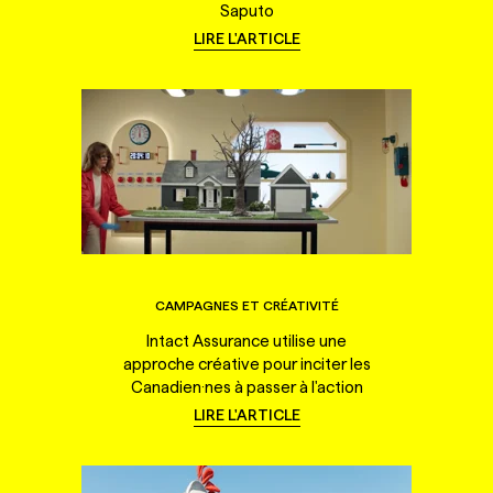
Saputo
LIRE L'ARTICLE
CAMPAGNES ET CRÉATIVITÉ
Intact Assurance utilise une
approche créative pour inciter les
Canadien·nes à passer à l'action
LIRE L'ARTICLE