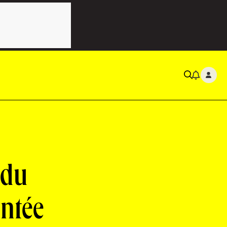
 du
entée