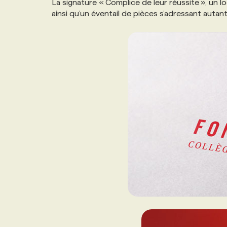
La signature « Complice de leur réussite », un 
NOS TARIFS
ANNONCEZ AVEC NOUS
ainsi qu’un éventail de pièces s’adressant auta
PROGRAMMES DE SUBVENTIONS
FAQ
ANNONCEZ AVEC NOUS