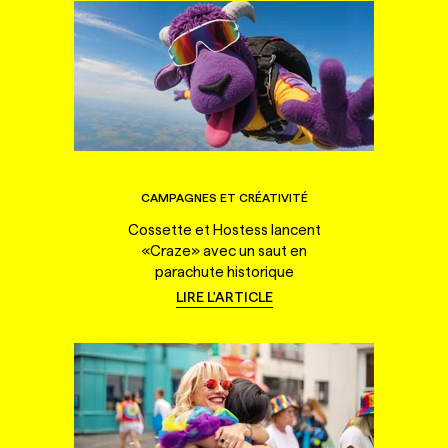
CAMPAGNES ET CRÉATIVITÉ
Cossette et Hostess lancent
«Craze» avec un saut en
parachute historique
LIRE L'ARTICLE