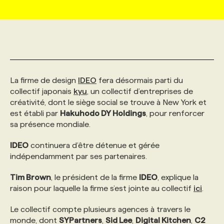
MARKETING ET COMMUNICATION
NOUVEAUX MANDATS
AFFICHEZ UN POSTE / TARIFS
CANDIDAT
BULLETIN RECRUTEMENT
NOS CONFÉRENCES
FORMATIONS
WEB & MÉDIAS SOCIAUX
VOIR LES OFFRES
AFFAIRES DE L'INDUSTRIE
CONSULTER LA CVTHÈQUE
INFOLETTRE PUBLICITÉ
FAQ
NOS FORMATIONS EN LIGNE
CHASSE DE TÊTE
La firme de design
IDEO
fera désormais parti du
MARKETING DURABLE
PROFIL CANDIDAT
INITIATIVES NUMÉRIQUES
PROFIL ENTREPRISE
ANNONCEZ AVEC NOUS
ANNONCEZ AVEC NOUS
NOS PARCOURS DE FORMATIONS
SERVICE DE CHASSE DE TÊTE
collectif japonais
kyu
, un collectif d’entreprises de
créativité, dont le siège social se trouve à New York et
est établi par
Hakuhodo DY Holdings
, pour renforcer
GEO/SEO
PRIX ET DISTINCTIONS
FAQ
FORMATIONS PERSONNALISÉES
NOS TARIFS
sa présence mondiale.
IDEO
continuera d’être détenue et gérée
ÉVÉNEMENTIEL
TENDANCES
ANNONCEZ AVEC NOUS
NOS FORMATEUR‧RICES
NOS EXPERTISES
indépendamment par ses partenaires.
Tim Brown
, le président de la firme
IDEO
, explique la
NOS AUTEUR‧RICES
POURQUOI CHOISIR NOS FORMATIONS
FAQ
raison pour laquelle la firme s’est jointe au collectif
ici
.
Le collectif compte plusieurs agences à travers le
NOS TARIFS
ANNONCEZ AVEC NOUS
monde, dont
SYPartners
,
Sid Lee
,
Digital Kitchen
,
C2