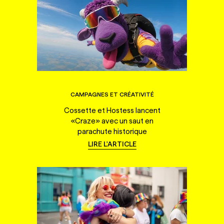
CAMPAGNES ET CRÉATIVITÉ
Cossette et Hostess lancent
«Craze» avec un saut en
parachute historique
LIRE L'ARTICLE