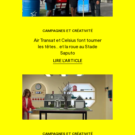
CAMPAGNES ET CRÉATIVITÉ
Air Transat et Celsius font tourner
les têtes... et la roue au Stade
Saputo
LIRE L'ARTICLE
CAMPAGNES ET CRÉATIVITÉ