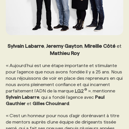
PROGRAMMES DE SUBVENTIONS
FAQ
Sylvain Labarre
,
Jeremy Gayton
,
Mireille Côté
et
ANNONCEZ AVEC NOUS
Mathieu Roy
« Aujourd’hui est une étape importante et stimulante
pour l’agence que nous avons fondée il y a 25 ans. Nous
nous réjouissons de voir en place des repreneurs en qui
nous avons pleinement confiance et qui incarnent
parfaitement l’ADN de la marque
LG2
», mentionne
Sylvain Labarre
, qui a fondé l’agence avec
Paul
Gauthier
et
Gilles Chouinard
.
« C’est un honneur pour nous d’agir dorénavant à titre
de mentors auprès d’une équipe de dirigeants tissée
serré, qui a fait ses preuves depuis plusieurs années