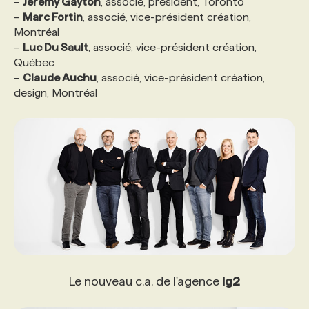
–
Jeremy Gayton
, associé, président, Toronto
–
Marc Fortin
, associé, vice-président création,
Montréal
–
Luc Du Sault
, associé, vice-président création,
Québec
–
Claude Auchu
, associé, vice-président création,
design, Montréal
Le nouveau c.a. de l'agence
lg2