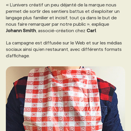
« L’univers créatif un peu déjanté de la marque nous
permet de sortir des sentiers battus et d’exploiter un
PROGRAMMES DE SUBVENTIONS
langage plus familier et incisif, tout ça dans le but de
nous faire remarquer par notre public », explique
Johann Smith
, associé-création chez
Carl
.
FAQ
La campagne est diffusée sur le Web et sur les médias
sociaux ainsi qu’en restaurant, avec différents formats
ANNONCEZ AVEC NOUS
d’affichage.