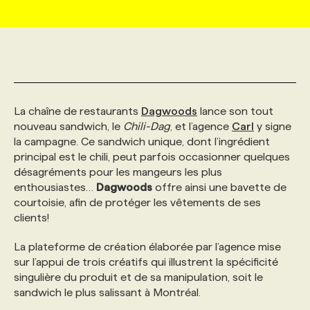
MARKETING ET COMMUNICATION
NOUVEAUX MANDATS
AFFICHEZ UN POSTE / TARIFS
CANDIDAT
BULLETIN RECRUTEMENT
NOS CONFÉRENCES
FORMATIONS
WEB & MÉDIAS SOCIAUX
VOIR LES OFFRES
AFFAIRES DE L'INDUSTRIE
CONSULTER LA CVTHÈQUE
INFOLETTRE PUBLICITÉ
FAQ
NOS FORMATIONS EN LIGNE
CHASSE DE TÊTE
La chaîne de restaurants
Dagwoods
lance son tout
MARKETING DURABLE
PROFIL CANDIDAT
INITIATIVES NUMÉRIQUES
PROFIL ENTREPRISE
ANNONCEZ AVEC NOUS
ANNONCEZ AVEC NOUS
NOS PARCOURS DE FORMATIONS
SERVICE DE CHASSE DE TÊTE
nouveau sandwich, le
Chili-Dag
, et l’agence
Carl
y signe
la campagne. Ce sandwich unique, dont l’ingrédient
principal est le chili, peut parfois occasionner quelques
GEO/SEO
PRIX ET DISTINCTIONS
FAQ
FORMATIONS PERSONNALISÉES
NOS TARIFS
désagréments pour les mangeurs les plus
enthousiastes…
Dagwoods
offre ainsi une bavette de
courtoisie, afin de protéger les vêtements de ses
ÉVÉNEMENTIEL
TENDANCES
ANNONCEZ AVEC NOUS
NOS FORMATEUR‧RICES
NOS EXPERTISES
clients!
La plateforme de création élaborée par l’agence mise
NOS AUTEUR‧RICES
POURQUOI CHOISIR NOS FORMATIONS
FAQ
sur l’appui de trois créatifs qui illustrent la spécificité
singulière du produit et de sa manipulation, soit le
sandwich le plus salissant à Montréal.
NOS TARIFS
ANNONCEZ AVEC NOUS