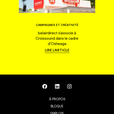
CAMPAGNES ET CRÉATIVITÉ
belairdirect s'associe à
Croissound dans le cadre
d'Osheaga
LIRE L'ARTICLE
À PROPOS
BLOGUE
EMPLOIS