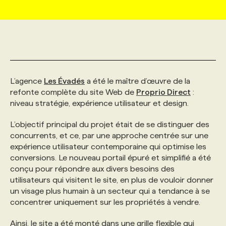
MARKETING ET COMMUNICATION
NOUVEAUX MANDATS
AFFICHEZ UN POSTE / TARIFS
CANDIDAT
BULLETIN RECRUTEMENT
NOS CONFÉRENCES
FORMATIONS
WEB & MÉDIAS SOCIAUX
VOIR LES OFFRES
AFFAIRES DE L'INDUSTRIE
CONSULTER LA CVTHÈQUE
INFOLETTRE PUBLICITÉ
FAQ
NOS FORMATIONS EN LIGNE
CHASSE DE TÊTE
L’agence
Les Évadés
a été le maître d’œuvre de la
MARKETING DURABLE
PROFIL CANDIDAT
INITIATIVES NUMÉRIQUES
PROFIL ENTREPRISE
ANNONCEZ AVEC NOUS
ANNONCEZ AVEC NOUS
NOS PARCOURS DE FORMATIONS
SERVICE DE CHASSE DE TÊTE
refonte complète du site Web de
Proprio Direct
:
niveau stratégie, expérience utilisateur et design.
GEO/SEO
PRIX ET DISTINCTIONS
FAQ
FORMATIONS PERSONNALISÉES
NOS TARIFS
L’objectif principal du projet était de se distinguer des
concurrents, et ce, par une approche centrée sur une
expérience utilisateur contemporaine qui optimise les
ÉVÉNEMENTIEL
TENDANCES
ANNONCEZ AVEC NOUS
NOS FORMATEUR‧RICES
NOS EXPERTISES
conversions. Le nouveau portail épuré et simplifié a été
conçu pour répondre aux divers besoins des
utilisateurs qui visitent le site, en plus de vouloir donner
NOS AUTEUR‧RICES
POURQUOI CHOISIR NOS FORMATIONS
FAQ
un visage plus humain à un secteur qui a tendance à se
concentrer uniquement sur les propriétés à vendre.
NOS TARIFS
ANNONCEZ AVEC NOUS
Ainsi, le site a été monté dans une grille flexible qui