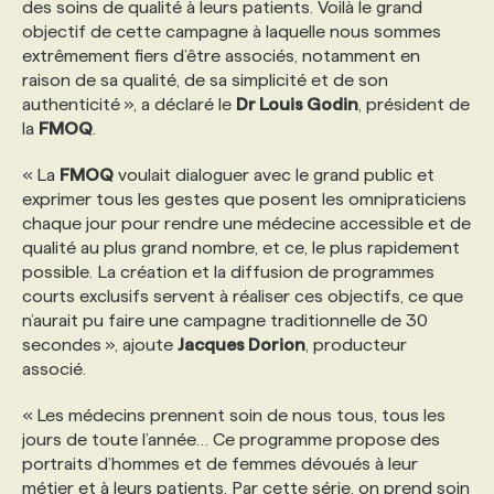
des soins de qualité à leurs patients. Voilà le grand
objectif de cette campagne à laquelle nous sommes
PROGRAMMES DE SUBVENTIONS
extrêmement fiers d’être associés, notamment en
raison de sa qualité, de sa simplicité et de son
authenticité », a déclaré le
Dr Louis Godin
, président de
FAQ
la
FMOQ
.
« La
FMOQ
voulait dialoguer avec le grand public et
ANNONCEZ AVEC NOUS
exprimer tous les gestes que posent les omnipraticiens
chaque jour pour rendre une médecine accessible et de
qualité au plus grand nombre, et ce, le plus rapidement
possible. La création et la diffusion de programmes
courts exclusifs servent à réaliser ces objectifs, ce que
n’aurait pu faire une campagne traditionnelle de 30
secondes », ajoute
Jacques Dorion
, producteur
associé.
« Les médecins prennent soin de nous tous, tous les
jours de toute l’année… Ce programme propose des
portraits d’hommes et de femmes dévoués à leur
métier et à leurs patients. Par cette série, on prend soin