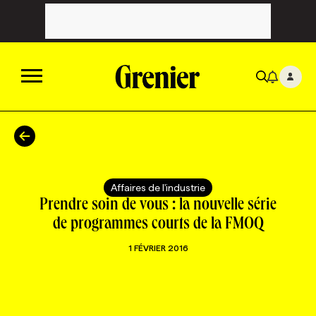
ACTUALITÉS
CATÉGORIES
MAGAZINE
Affaires de l'industrie
Prendre soin de vous : la nouvelle série
TOUTES LES CATÉGORIES
CHRONIQUES
FORFAITS ABONNEMENT
INFOLETTRES
de programmes courts de la FMOQ
1 FÉVRIER 2016
TOUTES LES CHRONIQUES
CAMPAGNES ET CRÉATIVITÉ
VOIR TOUTES LES PARUTIONS
INFOLETTRE EN BREF
EMPLOIS
NOUVEAU!
RESSOURCES HUMAINES
NOMINATIONS
ANNONCEZ AVEC NOUS
BULLETIN FORMATION
EMPLOYEUR
CONFÉRENCES