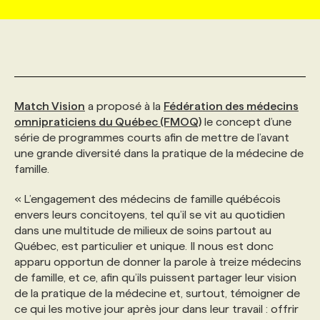
MARKETING ET COMMUNICATION
NOUVEAUX MANDATS
AFFICHEZ UN POSTE / TARIFS
CANDIDAT
BULLETIN RECRUTEMENT
NOS CONFÉRENCES
FORMATIONS
WEB & MÉDIAS SOCIAUX
VOIR LES OFFRES
AFFAIRES DE L'INDUSTRIE
CONSULTER LA CVTHÈQUE
INFOLETTRE PUBLICITÉ
FAQ
NOS FORMATIONS EN LIGNE
CHASSE DE TÊTE
Match Vision
a proposé à la
Fédération des médecins
omnipraticiens du Québec (FMOQ)
le concept d’une
MARKETING DURABLE
PROFIL CANDIDAT
INITIATIVES NUMÉRIQUES
PROFIL ENTREPRISE
ANNONCEZ AVEC NOUS
ANNONCEZ AVEC NOUS
NOS PARCOURS DE FORMATIONS
SERVICE DE CHASSE DE TÊTE
série de programmes courts afin de mettre de l’avant
une grande diversité dans la pratique de la médecine de
famille.
GEO/SEO
PRIX ET DISTINCTIONS
FAQ
FORMATIONS PERSONNALISÉES
NOS TARIFS
« L’engagement des médecins de famille québécois
envers leurs concitoyens, tel qu’il se vit au quotidien
ÉVÉNEMENTIEL
TENDANCES
ANNONCEZ AVEC NOUS
NOS FORMATEUR‧RICES
NOS EXPERTISES
dans une multitude de milieux de soins partout au
Québec, est particulier et unique. Il nous est donc
apparu opportun de donner la parole à treize médecins
NOS AUTEUR‧RICES
POURQUOI CHOISIR NOS FORMATIONS
FAQ
de famille, et ce, afin qu’ils puissent partager leur vision
de la pratique de la médecine et, surtout, témoigner de
ce qui les motive jour après jour dans leur travail : offrir
NOS TARIFS
ANNONCEZ AVEC NOUS