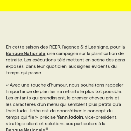
MARKETING ET COMMUNICATION
NOUVEAUX MANDATS
AFFICHEZ UN POSTE / TARIFS
CANDIDAT
BULLETIN RECRUTEMENT
NOS CONFÉRENCES
FORMATIONS
WEB & MÉDIAS SOCIAUX
VOIR LES OFFRES
AFFAIRES DE L'INDUSTRIE
CONSULTER LA CVTHÈQUE
INFOLETTRE PUBLICITÉ
FAQ
NOS FORMATIONS EN LIGNE
CHASSE DE TÊTE
En cette saison des REER, l’agence
Sid Lee
signe, pour la
MARKETING DURABLE
PROFIL CANDIDAT
INITIATIVES NUMÉRIQUES
PROFIL ENTREPRISE
ANNONCEZ AVEC NOUS
ANNONCEZ AVEC NOUS
NOS PARCOURS DE FORMATIONS
SERVICE DE CHASSE DE TÊTE
Banque Nationale
, une campagne sur la planification de
retraite. Les exécutions télé mettent en scène des gens
exposés, dans leur quotidien, aux signes évidents du
GEO/SEO
PRIX ET DISTINCTIONS
FAQ
FORMATIONS PERSONNALISÉES
NOS TARIFS
temps qui passe.
« Avec une touche d’humour, nous souhaitons rappeler
ÉVÉNEMENTIEL
TENDANCES
ANNONCEZ AVEC NOUS
NOS FORMATEUR‧RICES
NOS EXPERTISES
l’importance de planifier sa retraite le plus tôt possible.
Les enfants qui grandissent, le premier cheveu gris et
les caractères d’un menu qui semblent plus petits qu’à
NOS AUTEUR‧RICES
POURQUOI CHOISIR NOS FORMATIONS
FAQ
l’habitude : l’idée est de concrétiser le concept du
temps qui file », précise
Yann Jodoin
, vice-président,
stratégie client et solutions aux particuliers à la
NOS TARIFS
ANNONCEZ AVEC NOUS
Banque Nationale
.