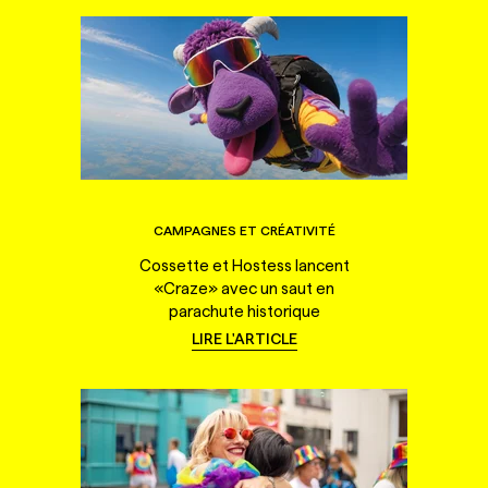
CAMPAGNES ET CRÉATIVITÉ
Cossette et Hostess lancent
«Craze» avec un saut en
parachute historique
LIRE L'ARTICLE