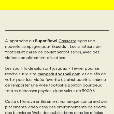
MARKETING ET COMMUNICATION
NOUVEAUX MANDATS
AFFICHEZ UN POSTE / TARIFS
CANDIDAT
BULLETIN RECRUTEMENT
NOS CONFÉRENCES
FORMATIONS
WEB & MÉDIAS SOCIAUX
VOIR LES OFFRES
AFFAIRES DE L'INDUSTRIE
CONSULTER LA CVTHÈQUE
INFOLETTRE PUBLICITÉ
FAQ
NOS FORMATIONS EN LIGNE
CHASSE DE TÊTE
À l’approche du
Super Bowl
,
Cossette
signe une
MARKETING DURABLE
PROFIL CANDIDAT
INITIATIVES NUMÉRIQUES
PROFIL ENTREPRISE
ANNONCEZ AVEC NOUS
ANNONCEZ AVEC NOUS
NOS PARCOURS DE FORMATIONS
SERVICE DE CHASSE DE TÊTE
nouvelle campagne pour
Exceldor
. Les amateurs de
football et d’ailes de poulet seront servis, avec des
vidéos complètement déjantées.
GEO/SEO
PRIX ET DISTINCTIONS
FAQ
FORMATIONS PERSONNALISÉES
NOS TARIFS
Les sportifs de salon ont jusqu’au 7 février pour se
rendre sur le site
mangedufootball.com
, et ce, afin de
ÉVÉNEMENTIEL
TENDANCES
ANNONCEZ AVEC NOUS
NOS FORMATEUR‧RICES
NOS EXPERTISES
voter pour leur vidéo favorite et, ainsi, courir la chance
de remporter une virée football à Boston pour deux,
toutes dépenses payées, d’une valeur de 5000 $.
NOS AUTEUR‧RICES
POURQUOI CHOISIR NOS FORMATIONS
FAQ
Cette offensive entièrement numérique comprend des
placements vidéo dans des environnements de sports,
NOS TARIFS
ANNONCEZ AVEC NOUS
des bannières Web, des publications dans les médias