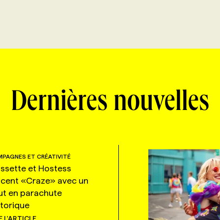
Dernières nouvelles
PAGNES ET CRÉATIVITÉ
ssette et Hostess
ncent «Craze» avec un
ut en parachute
storique
E L'ARTICLE