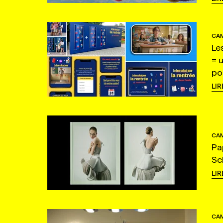
CAM
Le
= 
po
LIR
CAM
Pa
Sc
LIR
CAM