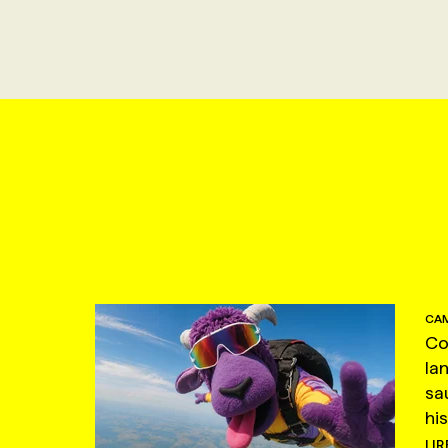
CAM
Co
la
sa
hi
LIR