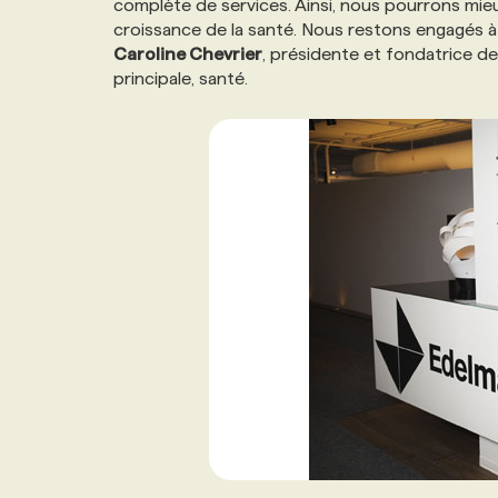
complète de services. Ainsi, nous pourrons mi
NOS TARIFS
ANNONCEZ AVEC NOUS
croissance de la santé. Nous restons engagés à 
Caroline Chevrier
, présidente et fondatrice d
principale, santé.
PROGRAMMES DE SUBVENTIONS
FAQ
ANNONCEZ AVEC NOUS