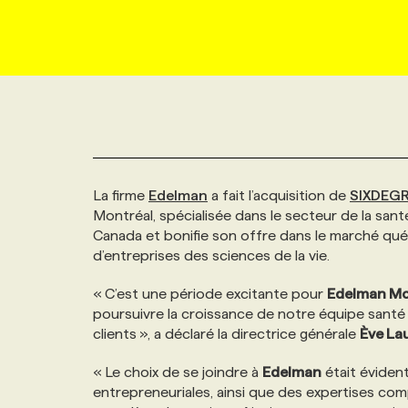
NOUVEAU!
RESSOURCES HUMAINES
NOMINATIONS
ANNONCEZ AVEC NOUS
BULLETIN FORMATION
EMPLOYEUR
CONFÉRENCES
MARKETING ET COMMUNICATION
NOUVEAUX MANDATS
AFFICHEZ UN POSTE / TARIFS
CANDIDAT
BULLETIN RECRUTEMENT
NOS CONFÉRENCES
FORMATIONS
WEB & MÉDIAS SOCIAUX
VOIR LES OFFRES
AFFAIRES DE L'INDUSTRIE
CONSULTER LA CVTHÈQUE
INFOLETTRE PUBLICITÉ
FAQ
NOS FORMATIONS EN LIGNE
CHASSE DE TÊTE
La firme
Edelman
a fait l’acquisition de
SIXDEG
MARKETING DURABLE
PROFIL CANDIDAT
INITIATIVES NUMÉRIQUES
PROFIL ENTREPRISE
ANNONCEZ AVEC NOUS
ANNONCEZ AVEC NOUS
NOS PARCOURS DE FORMATIONS
SERVICE DE CHASSE DE TÊTE
Montréal, spécialisée dans le secteur de la santé.
Canada et bonifie son offre dans le marché qué
d’entreprises des sciences de la vie.
GEO/SEO
PRIX ET DISTINCTIONS
FAQ
FORMATIONS PERSONNALISÉES
NOS TARIFS
« C’est une période excitante pour
Edelman Mo
ÉVÉNEMENTIEL
poursuivre la croissance de notre équipe santé 
TENDANCES
ANNONCEZ AVEC NOUS
NOS FORMATEUR‧RICES
NOS EXPERTISES
clients », a déclaré la directrice générale
Ève La
NOS AUTEUR‧RICES
« Le choix de se joindre à
Edelman
était éviden
POURQUOI CHOISIR NOS FORMATIONS
FAQ
entrepreneuriales, ainsi que des expertises co