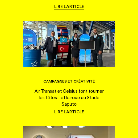
LIRE L'ARTICLE
CAMPAGNES ET CRÉATIVITÉ
Air Transat et Celsius font tourner
les têtes... et la roue au Stade
Saputo
LIRE L'ARTICLE