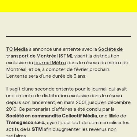
MARKETING ET COMMUNICATION
NOUVEAUX MANDATS
AFFICHEZ UN POSTE / TARIFS
CANDIDAT
BULLETIN RECRUTEMENT
NOS CONFÉRENCES
FORMATIONS
WEB & MÉDIAS SOCIAUX
VOIR LES OFFRES
AFFAIRES DE L'INDUSTRIE
CONSULTER LA CVTHÈQUE
INFOLETTRE PUBLICITÉ
FAQ
NOS FORMATIONS EN LIGNE
CHASSE DE TÊTE
TC Media
a annoncé une entente avec la
Société de
MARKETING DURABLE
PROFIL CANDIDAT
INITIATIVES NUMÉRIQUES
PROFIL ENTREPRISE
ANNONCEZ AVEC NOUS
ANNONCEZ AVEC NOUS
NOS PARCOURS DE FORMATIONS
SERVICE DE CHASSE DE TÊTE
transport de Montréal (STM)
, visant la distribution
exclusive du
journal Métro
dans le réseau du métro de
Montréal, et ce, à compter de février prochain.
GEO/SEO
PRIX ET DISTINCTIONS
FAQ
FORMATIONS PERSONNALISÉES
NOS TARIFS
L’entente sera d’une durée de 5 ans.
Il s’agit d’une seconde entente pour le journal, qui avait
ÉVÉNEMENTIEL
TENDANCES
ANNONCEZ AVEC NOUS
NOS FORMATEUR‧RICES
NOS EXPERTISES
une entente de distribution exclusive dans le réseau
depuis son lancement, en mars 2001, jusqu’en décembre
2010. Ce partenariat d’affaires a été conclu par la
NOS AUTEUR‧RICES
POURQUOI CHOISIR NOS FORMATIONS
FAQ
Société en commandite Collectif Média
, une filiale de
Transgesco s.e.c.
, ayant pour but de commercialiser les
actifs de la
STM
afin d’augmenter les revenus non
NOS TARIFS
ANNONCEZ AVEC NOUS
tarifaires.