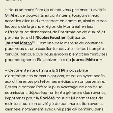
« Nous sommes fiers de ce nouveau partenariat avec la
PROGRAMMES DE SUBVENTIONS
STM
et de pouvoir ainsi continuer à toujours mieux
servir les clients du transport en commun, ainsi que nos
lecteurs de la grande région de Montréal, en leur
FAQ
offrant quotidiennement de l’information de qualité et
pertinente, a dit
Nicolas Faucher
, éditeur du
Journal Métro
. C’est une belle marque de confiance
ANNONCEZ AVEC NOUS
pour nous et une excellente nouvelle, surtout compte
tenu du fait que que nous lançons bientôt les festivités
pour souligner le 15e anniversaire du
journal Métro
. »
« Cette entente offrira à la
STM
la possibilité
d’optimiser ses communications, et ce, en ayant accès
aux différentes plateformes médias de son partenaire.
Retenue comme l’offre la plus avantageuse des deux
soumissions déposées, l’entente générera des revenus
importants pour la
Société
, tout en lui permettant de
maintenir son lien privilégié de communication avec sa
clientèle, notamment avec une page de contenu dans