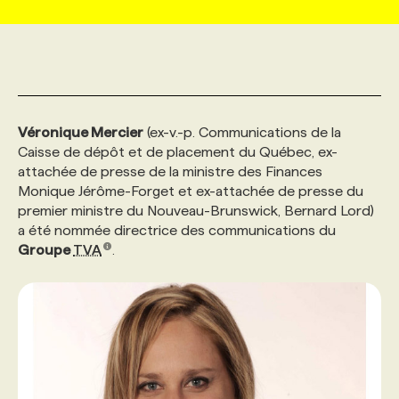
MARKETING ET COMMUNICATION
NOUVEAUX MANDATS
AFFICHEZ UN POSTE / TARIFS
CANDIDAT
BULLETIN RECRUTEMENT
NOS CONFÉRENCES
FORMATIONS
WEB & MÉDIAS SOCIAUX
VOIR LES OFFRES
AFFAIRES DE L'INDUSTRIE
CONSULTER LA CVTHÈQUE
INFOLETTRE PUBLICITÉ
FAQ
NOS FORMATIONS EN LIGNE
CHASSE DE TÊTE
Véronique Mercier
(ex-v.-p. Communications de la
Caisse de dépôt et de placement du Québec, ex-
MARKETING DURABLE
PROFIL CANDIDAT
INITIATIVES NUMÉRIQUES
PROFIL ENTREPRISE
ANNONCEZ AVEC NOUS
ANNONCEZ AVEC NOUS
NOS PARCOURS DE FORMATIONS
SERVICE DE CHASSE DE TÊTE
attachée de presse de la ministre des Finances
Monique Jérôme-Forget et ex-attachée de presse du
premier ministre du Nouveau-Brunswick, Bernard Lord)
GEO/SEO
PRIX ET DISTINCTIONS
FAQ
FORMATIONS PERSONNALISÉES
NOS TARIFS
a été nommée directrice des communications du
Groupe
TVA
.
ÉVÉNEMENTIEL
TENDANCES
ANNONCEZ AVEC NOUS
NOS FORMATEUR‧RICES
NOS EXPERTISES
NOS AUTEUR‧RICES
POURQUOI CHOISIR NOS FORMATIONS
FAQ
NOS TARIFS
ANNONCEZ AVEC NOUS