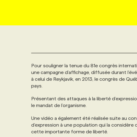
NOUVEAU!
RESSOURCES HUMAINES
NOMINATIONS
ANNONCEZ AVEC NOUS
BULLETIN FORMATION
EMPLOYEUR
CONFÉRENCES
MARKETING ET COMMUNICATION
NOUVEAUX MANDATS
AFFICHEZ UN POSTE / TARIFS
CANDIDAT
BULLETIN RECRUTEMENT
NOS CONFÉRENCES
FORMATIONS
WEB & MÉDIAS SOCIAUX
VOIR LES OFFRES
AFFAIRES DE L'INDUSTRIE
CONSULTER LA CVTHÈQUE
INFOLETTRE PUBLICITÉ
FAQ
NOS FORMATIONS EN LIGNE
CHASSE DE TÊTE
Pour souligner la tenue du 81e congrès internat
MARKETING DURABLE
PROFIL CANDIDAT
INITIATIVES NUMÉRIQUES
PROFIL ENTREPRISE
ANNONCEZ AVEC NOUS
ANNONCEZ AVEC NOUS
NOS PARCOURS DE FORMATIONS
SERVICE DE CHASSE DE TÊTE
une campagne d’affichage, diffusée durant l’évén
à celui de Reykjavik, en 2013, le congrès de Qu
pays.
GEO/SEO
PRIX ET DISTINCTIONS
FAQ
FORMATIONS PERSONNALISÉES
NOS TARIFS
Présentant des attaques à la liberté d’expressi
ÉVÉNEMENTIEL
le mandat de l’organisme.
TENDANCES
ANNONCEZ AVEC NOUS
NOS FORMATEUR‧RICES
NOS EXPERTISES
Une vidéo a également été réalisée suite au cong
NOS AUTEUR‧RICES
d’expression à une population qui la considère
POURQUOI CHOISIR NOS FORMATIONS
FAQ
cette importante forme de liberté.