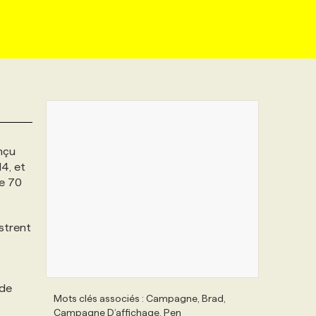
nçu
14, et
de 70
lustrent
 de
Mots clés associés : Campagne, Brad,
Campagne D’affichage, Pen