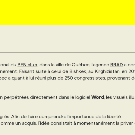
ional du
PEN club
, dans la ville de Québec, l’agence
BRAD
a co
ement. Faisant suite à celui de Bishkek, au Kirghizistan, en 20
ébec a quant à lui réuni plus de 250 congressistes, provenant 
on perpétrées directement dans le logiciel
Word
, les visuels il
rès. Afin de faire comprendre l’importance de la liberté
 comme un acquis, l’idée consistait à momentanément la priver