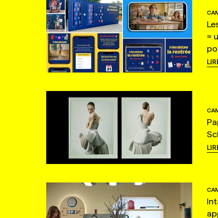
CAM
Le
= 
po
LIR
CAM
Pa
Sc
LIR
CAM
In
ap