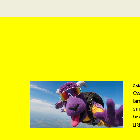
CAM
Co
la
sa
hi
LIR