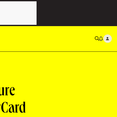
ure
rCard