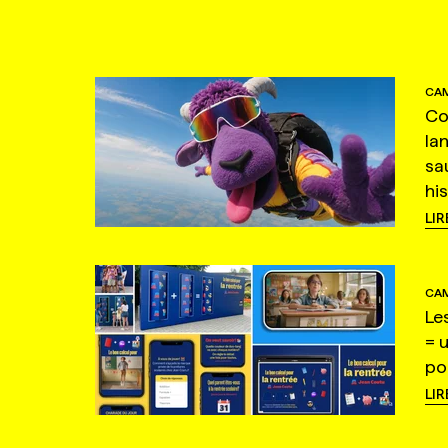
CAM
Co
la
sa
hi
LIR
CAM
Le
= 
po
LIR