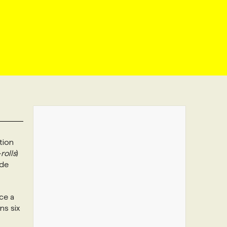
tion
rolls
)
 de
ce a
ns six