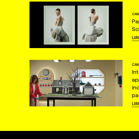
CAM
Pa
Sc
LIR
CAM
In
ap
in
pas
LIR