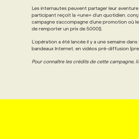
NOS TARIFS
ANNONCEZ AVEC NOUS
Les internautes peuvent partager leur aventure su
participant reçoit la «une» d’un quotidien, con
campagne s’accompagne d’une promotion où les 
PROGRAMMES DE SUBVENTIONS
de remporter un prix de 5000$.
L’opération a été lancée il y a une semaine dans 
FAQ
bandeaux Internet, en vidéos pré-diffusion (pre
Pour connaître les crédits de cette campagne, li
ANNONCEZ AVEC NOUS