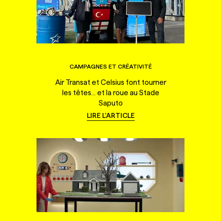
CAMPAGNES ET CRÉATIVITÉ
Air Transat et Celsius font tourner
les têtes... et la roue au Stade
Saputo
LIRE L'ARTICLE