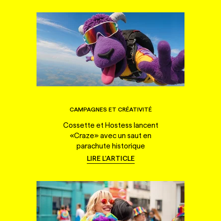
CAMPAGNES ET CRÉATIVITÉ
Cossette et Hostess lancent
«Craze» avec un saut en
parachute historique
LIRE L'ARTICLE