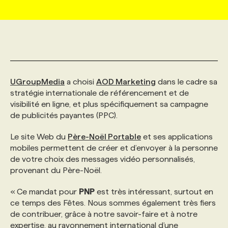
MARKETING ET COMMUNICATION
NOUVEAUX MANDATS
AFFICHEZ UN POSTE / TARIFS
CANDIDAT
BULLETIN RECRUTEMENT
NOS CONFÉRENCES
FORMATIONS
WEB & MÉDIAS SOCIAUX
VOIR LES OFFRES
AFFAIRES DE L'INDUSTRIE
CONSULTER LA CVTHÈQUE
INFOLETTRE PUBLICITÉ
FAQ
NOS FORMATIONS EN LIGNE
CHASSE DE TÊTE
UGroupMedia
a choisi
AOD Marketing
dans le cadre sa
MARKETING DURABLE
PROFIL CANDIDAT
INITIATIVES NUMÉRIQUES
PROFIL ENTREPRISE
ANNONCEZ AVEC NOUS
ANNONCEZ AVEC NOUS
NOS PARCOURS DE FORMATIONS
SERVICE DE CHASSE DE TÊTE
stratégie internationale de référencement et de
visibilité en ligne, et plus spécifiquement sa campagne
de publicités payantes (PPC).
GEO/SEO
PRIX ET DISTINCTIONS
FAQ
FORMATIONS PERSONNALISÉES
NOS TARIFS
Le site Web du
Père-Noël Portable
et ses applications
mobiles permettent de créer et d’envoyer à la personne
ÉVÉNEMENTIEL
TENDANCES
ANNONCEZ AVEC NOUS
NOS FORMATEUR‧RICES
NOS EXPERTISES
de votre choix des messages vidéo personnalisés,
provenant du Père-Noël.
NOS AUTEUR‧RICES
POURQUOI CHOISIR NOS FORMATIONS
FAQ
« Ce mandat pour
PNP
est très intéressant, surtout en
ce temps des Fêtes. Nous sommes également très fiers
de contribuer, grâce à notre savoir-faire et à notre
NOS TARIFS
ANNONCEZ AVEC NOUS
expertise, au rayonnement international d’une