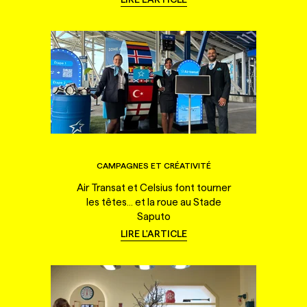
CAMPAGNES ET CRÉATIVITÉ
Air Transat et Celsius font tourner
les têtes... et la roue au Stade
Saputo
LIRE L'ARTICLE