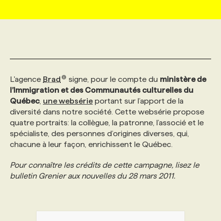
MARKETING ET COMMUNICATION
NOUVEAUX MANDATS
AFFICHEZ UN POSTE / TARIFS
CANDIDAT
BULLETIN RECRUTEMENT
NOS CONFÉRENCES
FORMATIONS
WEB & MÉDIAS SOCIAUX
VOIR LES OFFRES
AFFAIRES DE L'INDUSTRIE
CONSULTER LA CVTHÈQUE
INFOLETTRE PUBLICITÉ
FAQ
NOS FORMATIONS EN LIGNE
CHASSE DE TÊTE
L'agence
Brad
signe, pour le compte du
ministère de
MARKETING DURABLE
PROFIL CANDIDAT
INITIATIVES NUMÉRIQUES
PROFIL ENTREPRISE
ANNONCEZ AVEC NOUS
ANNONCEZ AVEC NOUS
NOS PARCOURS DE FORMATIONS
SERVICE DE CHASSE DE TÊTE
l’Immigration et des Communautés culturelles du
Québec
,
une websérie
portant sur l’apport de la
diversité dans notre société. Cette websérie propose
GEO/SEO
PRIX ET DISTINCTIONS
FAQ
FORMATIONS PERSONNALISÉES
NOS TARIFS
quatre portraits: la collègue, la patronne, l’associé et le
spécialiste, des personnes d’origines diverses, qui,
chacune à leur façon, enrichissent le Québec.
ÉVÉNEMENTIEL
TENDANCES
ANNONCEZ AVEC NOUS
NOS FORMATEUR‧RICES
NOS EXPERTISES
Pour connaître les crédits de cette campagne, lisez le
bulletin Grenier aux nouvelles du 28 mars 2011.
NOS AUTEUR‧RICES
POURQUOI CHOISIR NOS FORMATIONS
FAQ
NOS TARIFS
ANNONCEZ AVEC NOUS