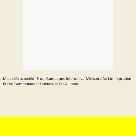
PROGRAMMES DE SUBVENTIONS
FAQ
ANNONCEZ AVEC NOUS
Mots clés associés : Brad, Campagne Interactive, Ministere De L'immigration
Et Des Communautes Culturelles Du Quebec