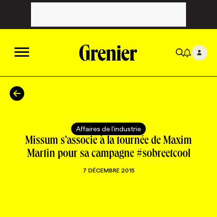
ACTUALITÉS
CATÉGORIES
MAGAZINE
Affaires de l'industrie
Missum s’associe à la tournée de Maxim
TOUTES LES CATÉGORIES
CHRONIQUES
FORFAITS ABONNEMENT
INFOLETTRES
Martin pour sa campagne #sobreetcool
7 DÉCEMBRE 2015
TOUTES LES CHRONIQUES
CAMPAGNES ET CRÉATIVITÉ
VOIR TOUTES LES PARUTIONS
INFOLETTRE EN BREF
EMPLOIS
NOUVEAU!
RESSOURCES HUMAINES
NOMINATIONS
ANNONCEZ AVEC NOUS
BULLETIN FORMATION
EMPLOYEUR
CONFÉRENCES