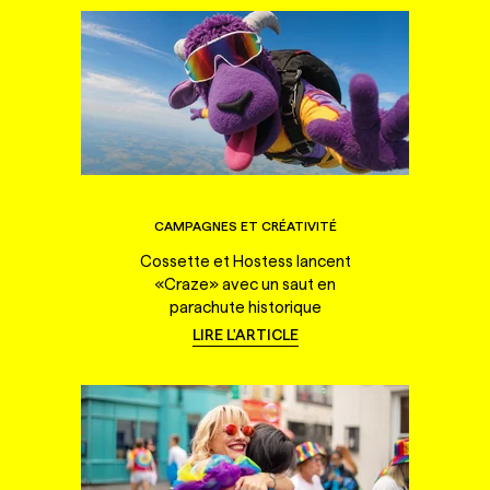
CAMPAGNES ET CRÉATIVITÉ
Cossette et Hostess lancent
«Craze» avec un saut en
parachute historique
LIRE L'ARTICLE