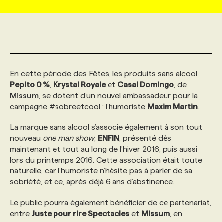
MARKETING ET COMMUNICATION
NOUVEAUX MANDATS
AFFICHEZ UN POSTE / TARIFS
CANDIDAT
BULLETIN RECRUTEMENT
NOS CONFÉRENCES
FORMATIONS
WEB & MÉDIAS SOCIAUX
VOIR LES OFFRES
AFFAIRES DE L'INDUSTRIE
CONSULTER LA CVTHÈQUE
INFOLETTRE PUBLICITÉ
FAQ
NOS FORMATIONS EN LIGNE
CHASSE DE TÊTE
En cette période des Fêtes, les produits sans alcool
Pepito 0 %
,
Krystal Royale
et
Casal Domingo
, de
MARKETING DURABLE
PROFIL CANDIDAT
INITIATIVES NUMÉRIQUES
PROFIL ENTREPRISE
ANNONCEZ AVEC NOUS
ANNONCEZ AVEC NOUS
NOS PARCOURS DE FORMATIONS
SERVICE DE CHASSE DE TÊTE
Missum
, se dotent d’un nouvel ambassadeur pour la
campagne #sobreetcool : l’humoriste
Maxim Martin
.
GEO/SEO
PRIX ET DISTINCTIONS
FAQ
FORMATIONS PERSONNALISÉES
NOS TARIFS
La marque sans alcool s’associe également à son tout
nouveau
one man show
,
ENFIN
, présenté dès
maintenant et tout au long de l’hiver 2016, puis aussi
ÉVÉNEMENTIEL
TENDANCES
ANNONCEZ AVEC NOUS
NOS FORMATEUR‧RICES
NOS EXPERTISES
lors du printemps 2016. Cette association était toute
naturelle, car l’humoriste n’hésite pas à parler de sa
sobriété, et ce, après déjà 6 ans d’abstinence.
NOS AUTEUR‧RICES
POURQUOI CHOISIR NOS FORMATIONS
FAQ
Le public pourra également bénéficier de ce partenariat,
entre
Juste pour rire Spectacles
et
Missum
, en
NOS TARIFS
ANNONCEZ AVEC NOUS