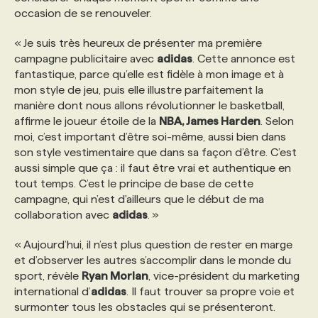
occasion de se renouveler.
PROGRAMMES DE SUBVENTIONS
« Je suis très heureux de présenter ma première
campagne publicitaire avec
adidas
. Cette annonce est
fantastique, parce qu’elle est fidèle à mon image et à
FAQ
mon style de jeu, puis elle illustre parfaitement la
manière dont nous allons révolutionner le basketball,
affirme le joueur étoile de la
NBA, James Harden
. Selon
ANNONCEZ AVEC NOUS
moi, c’est important d’être soi-même, aussi bien dans
son style vestimentaire que dans sa façon d’être. C’est
aussi simple que ça : il faut être vrai et authentique en
tout temps. C’est le principe de base de cette
campagne, qui n’est d'ailleurs que le début de ma
collaboration avec
adidas
. »
« Aujourd’hui, il n’est plus question de rester en marge
et d’observer les autres s’accomplir dans le monde du
sport, révèle
Ryan Morlan
, vice-président du marketing
international d’
adidas
. Il faut trouver sa propre voie et
surmonter tous les obstacles qui se présenteront.