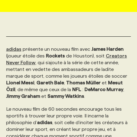
MARKETING ET COMMUNICATION
NOUVEAUX MANDATS
AFFICHEZ UN POSTE / TARIFS
CANDIDAT
BULLETIN RECRUTEMENT
NOS CONFÉRENCES
FORMATIONS
WEB & MÉDIAS SOCIAUX
VOIR LES OFFRES
AFFAIRES DE L'INDUSTRIE
CONSULTER LA CVTHÈQUE
INFOLETTRE PUBLICITÉ
FAQ
NOS FORMATIONS EN LIGNE
CHASSE DE TÊTE
adidas
présente un nouveau film avec
James Harden
MARKETING DURABLE
PROFIL CANDIDAT
INITIATIVES NUMÉRIQUES
PROFIL ENTREPRISE
ANNONCEZ AVEC NOUS
ANNONCEZ AVEC NOUS
NOS PARCOURS DE FORMATIONS
SERVICE DE CHASSE DE TÊTE
(joueur étoile des
Rockets
de Houston), soit
Creators
Never Follow
, qui s’ajoute à la série de cette année,
mettant en vedette des ambassadeurs de ladite
GEO/SEO
PRIX ET DISTINCTIONS
FAQ
FORMATIONS PERSONNALISÉES
NOS TARIFS
marque de sport, comme les joueurs étoiles de soccer
Lionel Messi
,
Gareth Bale
,
Thomas Müller
et
Mesut
Özil
, de même que ceux de la
NFL
:
DeMarco Murray
,
ÉVÉNEMENTIEL
TENDANCES
ANNONCEZ AVEC NOUS
NOS FORMATEUR‧RICES
NOS EXPERTISES
Jimmy Graham
et
Sammy Watkins
.
Le nouveau film de 60 secondes encourage tous les
NOS AUTEUR‧RICES
POURQUOI CHOISIR NOS FORMATIONS
FAQ
sportifs à trouver leur propre voie. Il incarne la
philosophie d’
adidas
, soit celle d’inciter les créateurs à
dominer leur sport, en créant leur propre jeu, et à
NOS TARIFS
ANNONCEZ AVEC NOUS
considérer chaque moment sportif comme une