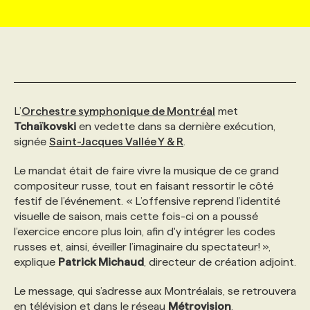
MARKETING ET COMMUNICATION
NOUVEAUX MANDATS
AFFICHEZ UN POSTE / TARIFS
CANDIDAT
BULLETIN RECRUTEMENT
NOS CONFÉRENCES
FORMATIONS
WEB & MÉDIAS SOCIAUX
VOIR LES OFFRES
AFFAIRES DE L'INDUSTRIE
CONSULTER LA CVTHÈQUE
INFOLETTRE PUBLICITÉ
FAQ
NOS FORMATIONS EN LIGNE
CHASSE DE TÊTE
L’
Orchestre symphonique de Montréal
met
MARKETING DURABLE
PROFIL CANDIDAT
INITIATIVES NUMÉRIQUES
PROFIL ENTREPRISE
ANNONCEZ AVEC NOUS
ANNONCEZ AVEC NOUS
NOS PARCOURS DE FORMATIONS
SERVICE DE CHASSE DE TÊTE
Tchaïkovski
en vedette dans sa dernière exécution,
signée
Saint-Jacques Vallée Y & R
.
GEO/SEO
PRIX ET DISTINCTIONS
FAQ
FORMATIONS PERSONNALISÉES
NOS TARIFS
Le mandat était de faire vivre la musique de ce grand
compositeur russe, tout en faisant ressortir le côté
festif de l’événement. « L’offensive reprend l’identité
ÉVÉNEMENTIEL
TENDANCES
ANNONCEZ AVEC NOUS
NOS FORMATEUR‧RICES
NOS EXPERTISES
visuelle de saison, mais cette fois-ci on a poussé
l’exercice encore plus loin, afin d'y intégrer les codes
russes et, ainsi, éveiller l’imaginaire du spectateur! »,
NOS AUTEUR‧RICES
POURQUOI CHOISIR NOS FORMATIONS
FAQ
explique
Patrick Michaud
, directeur de création adjoint.
Le message, qui s’adresse aux Montréalais, se retrouvera
NOS TARIFS
ANNONCEZ AVEC NOUS
en télévision et dans le réseau
Métrovision
.