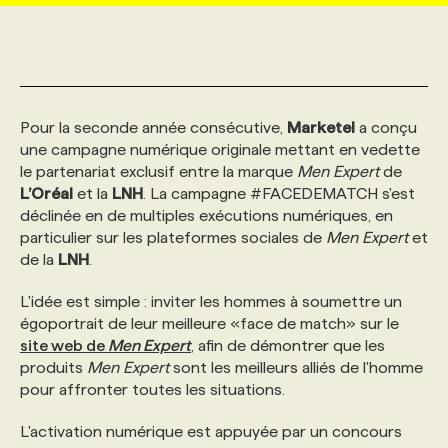
MARKETING ET COMMUNICATION
NOUVEAUX MANDATS
AFFICHEZ UN POSTE / TARIFS
CANDIDAT
BULLETIN RECRUTEMENT
NOS CONFÉRENCES
FORMATIONS
WEB & MÉDIAS SOCIAUX
VOIR LES OFFRES
AFFAIRES DE L'INDUSTRIE
CONSULTER LA CVTHÈQUE
INFOLETTRE PUBLICITÉ
FAQ
NOS FORMATIONS EN LIGNE
CHASSE DE TÊTE
Pour la seconde année consécutive,
Marketel
a conçu
une campagne numérique originale mettant en vedette
le partenariat exclusif entre la marque
Men Expert
de
MARKETING DURABLE
PROFIL CANDIDAT
INITIATIVES NUMÉRIQUES
PROFIL ENTREPRISE
ANNONCEZ AVEC NOUS
ANNONCEZ AVEC NOUS
NOS PARCOURS DE FORMATIONS
SERVICE DE CHASSE DE TÊTE
L’Oréal
et la
LNH
. La campagne #FACEDEMATCH s'est
déclinée en de multiples exécutions numériques, en
particulier sur les plateformes sociales de
Men Expert
et
GEO/SEO
PRIX ET DISTINCTIONS
FAQ
FORMATIONS PERSONNALISÉES
NOS TARIFS
de la
LNH
.
L'idée est simple : inviter les hommes à soumettre un
ÉVÉNEMENTIEL
TENDANCES
ANNONCEZ AVEC NOUS
NOS FORMATEUR‧RICES
NOS EXPERTISES
égoportrait de leur meilleure «face de match» sur le
site web de
Men Expert
, afin de démontrer que les
produits
NOS AUTEUR‧RICES
Men Expert
sont les meilleurs alliés de l'homme
POURQUOI CHOISIR NOS FORMATIONS
FAQ
pour affronter toutes les situations.
L'activation numérique est appuyée par un concours
NOS TARIFS
ANNONCEZ AVEC NOUS