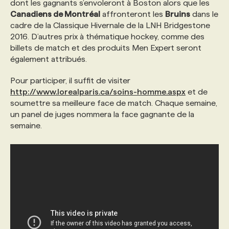
dont les gagnants s’envoleront à Boston alors que les
Canadiens de Montréal
affronteront les
Bruins
dans le
PROGRAMMES DE SUBVENTIONS
cadre de la Classique Hivernale de la LNH Bridgestone
2016. D’autres prix à thématique hockey, comme des
billets de match et des produits Men Expert seront
FAQ
également attribués.
Pour participer, il suffit de visiter
ANNONCEZ AVEC NOUS
http://www.lorealparis.ca/soins-homme.aspx
et de
soumettre sa meilleure face de match. Chaque semaine,
un panel de juges nommera la face gagnante de la
semaine.