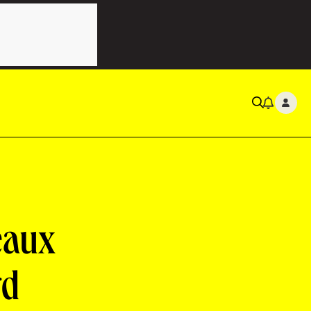
eaux
rd