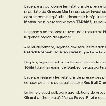
NOS TARIFS
ANNONCEZ AVEC NOUS
L’agence a coordonné les relations de presse lo
propriété du
Groupe Martin
, après un investi
contemporaine qu’utilise désormais la réputée c
PROGRAMMES DE SUBVENTIONS
Martin
, de la plateforme Web
TADAM !
, un nou
L’agence a coordonné l’ouverture officielle de
H
FAQ
la grande région de Québec.
À la mi-décembre, l’agence réalisera les relati
ANNONCEZ AVEC NOUS
Patrick Norman
,
Tous en chœur
, que l’artist
De plus, l’agence fait actuellement les relation
Topla !
dans la région de Québec, ce qui portera
L’agence réalisera les relations de presse des 
concurrents lors du spectaculaire
Red Bull Cra
La firme a aussi collaboré aux relations de pr
Girard
et l’homme d’affaires
Pascal Pilote
, qui