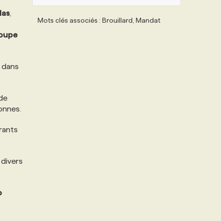
las
,
Mots clés associés : Brouillard, Mandat
oupe
dans
 de
onnes.
urants
 divers
o