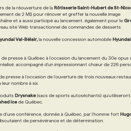
rs de la réouverture de la
Rôtisserie Saint-Hubert de St-Nico
ssement de 2 M$ pour rénover et greffer la nouvelle image
haîne et a aussi participé au lancement, également pour le
Gr
veau site Web transactionnel de commandes de desserts.
yundai Val-Bélair,
la nouvelle concession automobile
Hyundai
ons de presse à Québec à l’occasion du lancement du 30e opus
e a réalisé, accompagné d’un impressionnant chœur de 226 pers
s de presse à l’occasion de l’ouverture de trois nouveaux resta
 leur nombre à six.
produits
Drysnake
(sacs de sports autoséchants) qu’utiliseront
shed Ice
de Québec.
esse d'une conférence, donnée à Québec, par l’homme fort
Hug
 discutaient de persévérance et de détermination.