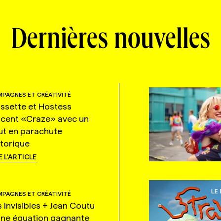
Dernières nouvelles
PAGNES ET CRÉATIVITÉ
ssette et Hostess
ncent «Craze» avec un
ut en parachute
storique
E L'ARTICLE
PAGNES ET CRÉATIVITÉ
s Invisibles + Jean Coutu
une équation gagnante