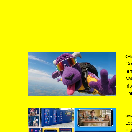
CAM
Co
la
sa
hi
LIR
CAM
Le
= 