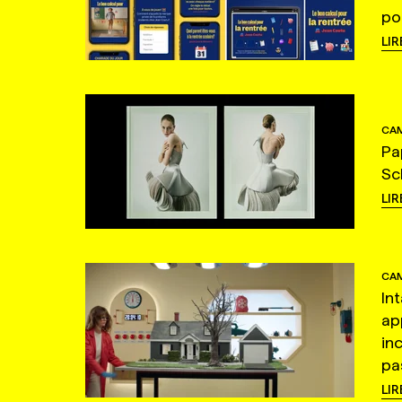
po
LIR
CAM
Pa
Sc
LIR
CAM
In
ap
in
pas
LIR