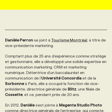
MARKETING ET COMMUNICATION
NOUVEAUX MANDATS
AFFICHEZ UN POSTE / TARIFS
CANDIDAT
BULLETIN RECRUTEMENT
NOS CONFÉRENCES
FORMATIONS
WEB & MÉDIAS SOCIAUX
VOIR LES OFFRES
AFFAIRES DE L'INDUSTRIE
CONSULTER LA CVTHÈQUE
INFOLETTRE PUBLICITÉ
FAQ
NOS FORMATIONS EN LIGNE
CHASSE DE TÊTE
Danièle Perron
se joint à
Tourisme Montréal
, à titre de
MARKETING DURABLE
PROFIL CANDIDAT
INITIATIVES NUMÉRIQUES
PROFIL ENTREPRISE
ANNONCEZ AVEC NOUS
ANNONCEZ AVEC NOUS
NOS PARCOURS DE FORMATIONS
SERVICE DE CHASSE DE TÊTE
vice-présidente marketing.
Comptant plus de 25 ans d’expérience comme stratège
GEO/SEO
PRIX ET DISTINCTIONS
FAQ
FORMATIONS PERSONNALISÉES
NOS TARIFS
et gestionnaire, elle a développé une solide expertise en
communication marketing, CRM et marketing
numérique. Détentrice d’un baccalauréat en
ÉVÉNEMENTIEL
TENDANCES
ANNONCEZ AVEC NOUS
NOS FORMATEUR‧RICES
NOS EXPERTISES
communication de l’
Université Concordia
et de la
Sorbonne
à Paris, elle a occupé la fonction de vice-
présidente, directrice générale de
Blitz
, une filiale de
NOS AUTEUR‧RICES
POURQUOI CHOISIR NOS FORMATIONS
FAQ
Cossette
, et ce, pendant près de 20 ans.
En 2012,
Danièle
s’est jointe à
Magenta Studio Photo
NOS TARIFS
ANNONCEZ AVEC NOUS
comme directrice générale de l’entreprise, qui compte