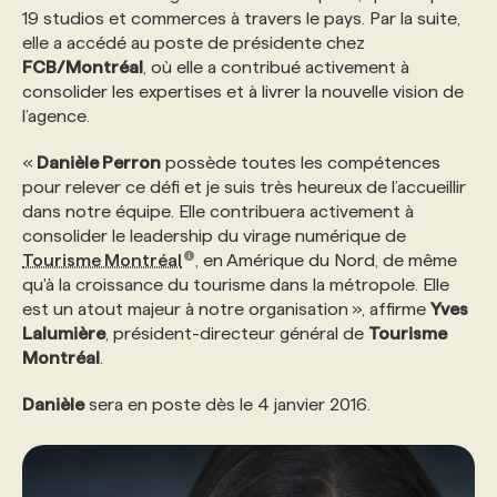
19 studios et commerces à travers le pays. Par la suite,
elle a accédé au poste de présidente chez
PROGRAMMES DE SUBVENTIONS
FCB/Montréal
, où elle a contribué activement à
consolider les expertises et à livrer la nouvelle vision de
l’agence.
FAQ
«
Danièle Perron
possède toutes les compétences
pour relever ce défi et je suis très heureux de l’accueillir
ANNONCEZ AVEC NOUS
dans notre équipe. Elle contribuera activement à
consolider le leadership du virage numérique de
Tourisme Montréal
, en Amérique du Nord, de même
qu'à la croissance du tourisme dans la métropole. Elle
est un atout majeur à notre organisation », affirme
Yves
Lalumière
, président-directeur général de
Tourisme
Montréal
.
Danièle
sera en poste dès le 4 janvier 2016.