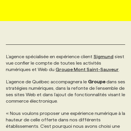
MARKETING ET COMMUNICATION
NOUVEAUX MANDATS
AFFICHEZ UN POSTE / TARIFS
CANDIDAT
BULLETIN RECRUTEMENT
NOS CONFÉRENCES
FORMATIONS
WEB & MÉDIAS SOCIAUX
VOIR LES OFFRES
AFFAIRES DE L'INDUSTRIE
CONSULTER LA CVTHÈQUE
INFOLETTRE PUBLICITÉ
FAQ
NOS FORMATIONS EN LIGNE
CHASSE DE TÊTE
MARKETING DURABLE
PROFIL CANDIDAT
INITIATIVES NUMÉRIQUES
PROFIL ENTREPRISE
ANNONCEZ AVEC NOUS
ANNONCEZ AVEC NOUS
NOS PARCOURS DE FORMATIONS
SERVICE DE CHASSE DE TÊTE
L’agence spécialisée en expérience client
Sigmund
s’est
vue confier le compte de toutes les activités
numériques et Web du
Groupe Mont Saint-Sauveur
.
GEO/SEO
PRIX ET DISTINCTIONS
FAQ
FORMATIONS PERSONNALISÉES
NOS TARIFS
L’agence de Québec accompagnera le
Groupe
dans ses
stratégies numériques, dans la refonte de l’ensemble de
ÉVÉNEMENTIEL
TENDANCES
ANNONCEZ AVEC NOUS
NOS FORMATEUR‧RICES
NOS EXPERTISES
ses sites Web et dans l’ajout de fonctionnalités visant le
commerce électronique.
NOS AUTEUR‧RICES
POURQUOI CHOISIR NOS FORMATIONS
FAQ
« Nous voulons proposer une expérience numérique à la
hauteur de celle offerte dans nos différents
établissements. C’est pourquoi nous avons choisi une
NOS TARIFS
ANNONCEZ AVEC NOUS